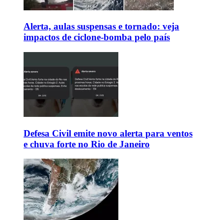
Alerta, aulas suspensas e tornado: veja
impactos de ciclone-bomba pelo país
Defesa Civil emite novo alerta para ventos
e chuva forte no Rio de Janeiro