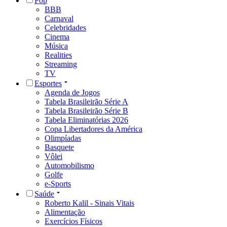
Pop
BBB
Carnaval
Celebridades
Cinema
Música
Realities
Streaming
TV
Esportes
Agenda de Jogos
Tabela Brasileirão Série A
Tabela Brasileirão Série B
Tabela Eliminatórias 2026
Copa Libertadores da América
Olimpíadas
Basquete
Vôlei
Automobilismo
Golfe
e-Sports
Saúde
Roberto Kalil - Sinais Vitais
Alimentação
Exercícios Físicos