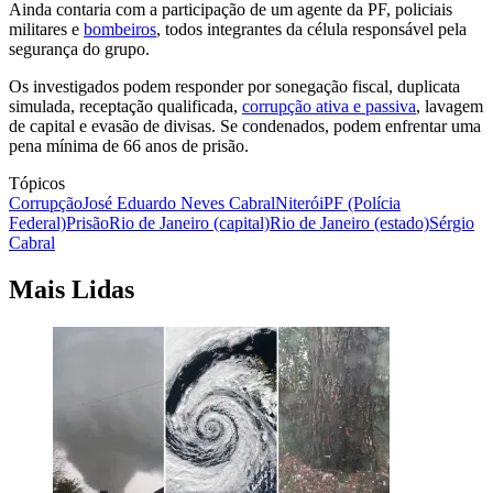
Ainda contaria com a participação de um agente da PF, policiais
militares e
bombeiros
, todos integrantes da célula responsável pela
segurança do grupo.
Os investigados podem responder por sonegação fiscal, duplicata
simulada, receptação qualificada,
corrupção ativa e passiva
, lavagem
de capital e evasão de divisas. Se condenados, podem enfrentar uma
pena mínima de 66 anos de prisão.
Tópicos
Corrupção
José Eduardo Neves Cabral
Niterói
PF (Polícia
Federal)
Prisão
Rio de Janeiro (capital)
Rio de Janeiro (estado)
Sérgio
Cabral
Mais Lidas