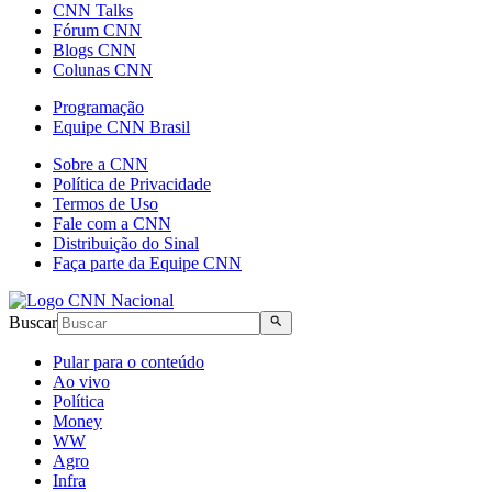
CNN Talks
Fórum CNN
Blogs CNN
Colunas CNN
Programação
Equipe CNN Brasil
Sobre a CNN
Política de Privacidade
Termos de Uso
Fale com a CNN
Distribuição do Sinal
Faça parte da Equipe CNN
Buscar
Pular para o conteúdo
Ao vivo
Política
Money
WW
Agro
Infra