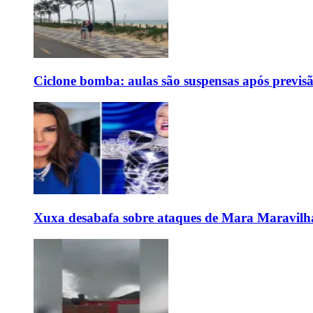
Ciclone bomba: aulas são suspensas após previs
Xuxa desabafa sobre ataques de Mara Maravilh