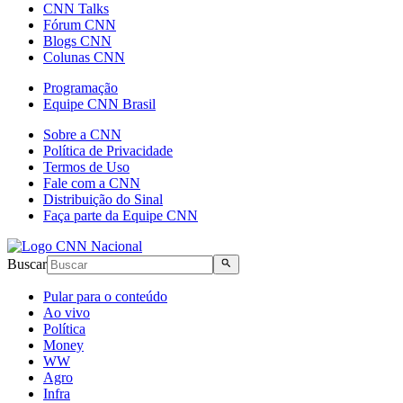
CNN Talks
Fórum CNN
Blogs CNN
Colunas CNN
Programação
Equipe CNN Brasil
Sobre a CNN
Política de Privacidade
Termos de Uso
Fale com a CNN
Distribuição do Sinal
Faça parte da Equipe CNN
Buscar
Pular para o conteúdo
Ao vivo
Política
Money
WW
Agro
Infra