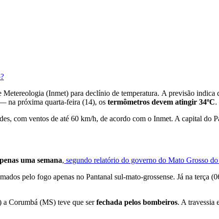
o?
e Metereologia (Inmet) para declínio de temperatura. A previsão indic
— na próxima quarta-feira (14), os
termômetros devem atingir 34ºC
.
es, com ventos de até 60 km/h, de acordo com o Inmet. A capital do Pa
apenas uma semana
,
segundo relatório do governo do Mato Grosso do 
tomados pelo fogo apenas no Pantanal sul-mato-grossense. Já na terça (
) a Corumbá (MS) teve que ser
fechada pelos bombeiros
. A travessia