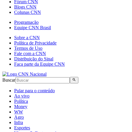
Fórum CNN
Blogs CNN
Colunas CNN
Programação
Equipe CNN Brasil
Sobre a CNN
Política de Privacidade
Termos de Uso
Fale com a CNN
Distribuição do Sinal
Faça parte da Equipe CNN
Buscar
Pular para o conteúdo
Ao vivo
Política
Money
WW
Agro
Infra
Esportes