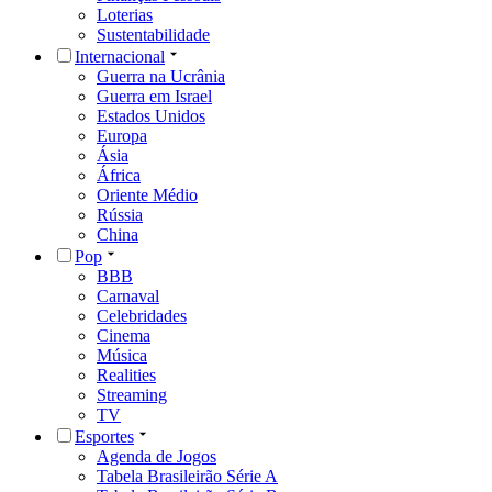
Loterias
Sustentabilidade
Internacional
Guerra na Ucrânia
Guerra em Israel
Estados Unidos
Europa
Ásia
África
Oriente Médio
Rússia
China
Pop
BBB
Carnaval
Celebridades
Cinema
Música
Realities
Streaming
TV
Esportes
Agenda de Jogos
Tabela Brasileirão Série A