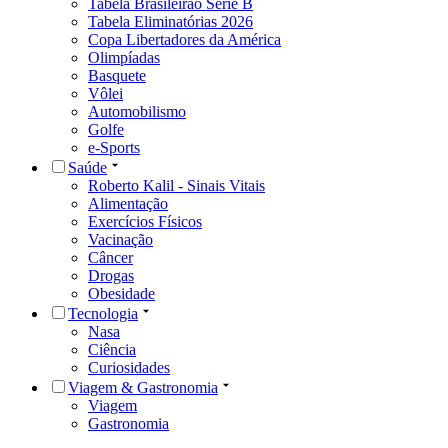
Tabela Brasileirão Série B
Tabela Eliminatórias 2026
Copa Libertadores da América
Olimpíadas
Basquete
Vôlei
Automobilismo
Golfe
e-Sports
Saúde
Roberto Kalil - Sinais Vitais
Alimentação
Exercícios Físicos
Vacinação
Câncer
Drogas
Obesidade
Tecnologia
Nasa
Ciência
Curiosidades
Viagem & Gastronomia
Viagem
Gastronomia