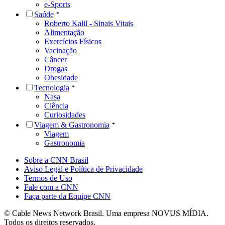
e-Sports
Saúde
Roberto Kalil - Sinais Vitais
Alimentação
Exercícios Físicos
Vacinação
Câncer
Drogas
Obesidade
Tecnologia
Nasa
Ciência
Curiosidades
Viagem & Gastronomia
Viagem
Gastronomia
Sobre a CNN Brasil
Aviso Legal e Política de Privacidade
Termos de Uso
Fale com a CNN
Faça parte da Equipe CNN
© Cable News Network Brasil. Uma empresa NOVUS MÍDIA.
Todos os direitos reservados.