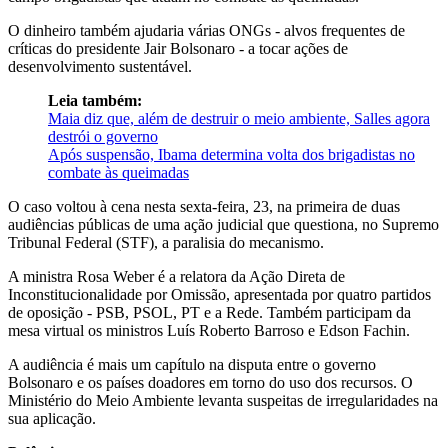
O dinheiro também ajudaria várias ONGs - alvos frequentes de
críticas do presidente Jair Bolsonaro - a tocar ações de
desenvolvimento sustentável.
Leia também:
Maia diz que, além de destruir o meio ambiente, Salles agora
destrói o governo
Após suspensão, Ibama determina volta dos brigadistas no
combate às queimadas
O caso voltou à cena nesta sexta-feira, 23, na primeira de duas
audiências públicas de uma ação judicial que questiona, no Supremo
Tribunal Federal (STF), a paralisia do mecanismo.
A ministra Rosa Weber é a relatora da Ação Direta de
Inconstitucionalidade por Omissão, apresentada por quatro partidos
de oposição - PSB, PSOL, PT e a Rede. Também participam da
mesa virtual os ministros Luís Roberto Barroso e Edson Fachin.
A audiência é mais um capítulo na disputa entre o governo
Bolsonaro e os países doadores em torno do uso dos recursos. O
Ministério do Meio Ambiente levanta suspeitas de irregularidades na
sua aplicação.