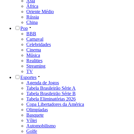
Ásia
África
Oriente Médio
Rússia
China
Pop
BBB
Carnaval
Celebridades
Cinema
Música
Realities
Streaming
TV
Esportes
Agenda de Jogos
Tabela Brasileirão Série A
Tabela Brasileirão Série B
Tabela Eliminatórias 2026
Copa Libertadores da América
Olimpíadas
Basquete
Vôlei
Automobilismo
Golfe