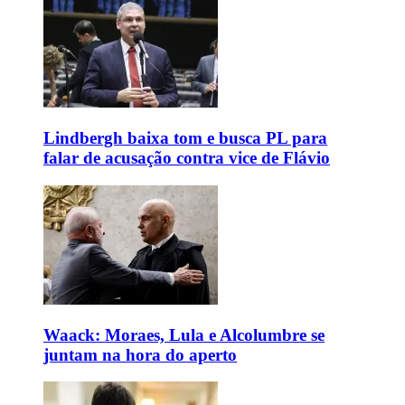
Lindbergh baixa tom e busca PL para
falar de acusação contra vice de Flávio
Waack: Moraes, Lula e Alcolumbre se
juntam na hora do aperto