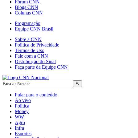
Fórum CNN
Blogs CNN
Colunas CNN
Programação
Equipe CNN Brasil
Sobre a CNN
Política de Privacidade
Termos de Uso
Fale com a CNN
Distribuição do Sinal
Faça parte da Equipe CNN
Buscar
Pular para o conteúdo
Ao vivo
Política
Money
WW
Agro
Infra
Esportes