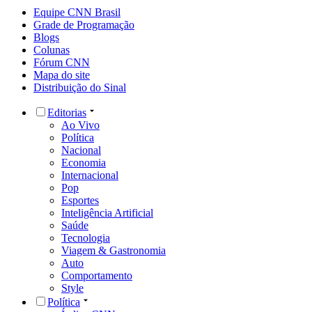
Equipe CNN Brasil
Grade de Programação
Blogs
Colunas
Fórum CNN
Mapa do site
Distribuição do Sinal
Editorias
Ao Vivo
Política
Nacional
Economia
Internacional
Pop
Esportes
Inteligência Artificial
Saúde
Tecnologia
Viagem & Gastronomia
Auto
Comportamento
Style
Política