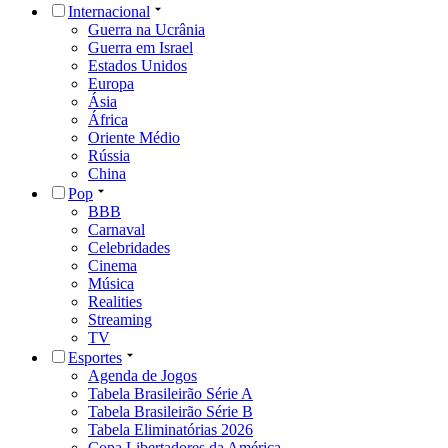
Internacional
Guerra na Ucrânia
Guerra em Israel
Estados Unidos
Europa
Ásia
África
Oriente Médio
Rússia
China
Pop
BBB
Carnaval
Celebridades
Cinema
Música
Realities
Streaming
TV
Esportes
Agenda de Jogos
Tabela Brasileirão Série A
Tabela Brasileirão Série B
Tabela Eliminatórias 2026
Copa Libertadores da América