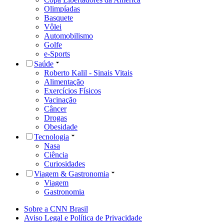
Olimpíadas
Basquete
Vôlei
Automobilismo
Golfe
e-Sports
Saúde
Roberto Kalil - Sinais Vitais
Alimentação
Exercícios Físicos
Vacinação
Câncer
Drogas
Obesidade
Tecnologia
Nasa
Ciência
Curiosidades
Viagem & Gastronomia
Viagem
Gastronomia
Sobre a CNN Brasil
Aviso Legal e Política de Privacidade