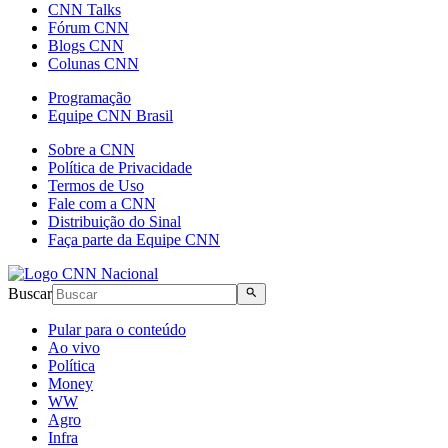
CNN Talks
Fórum CNN
Blogs CNN
Colunas CNN
Programação
Equipe CNN Brasil
Sobre a CNN
Política de Privacidade
Termos de Uso
Fale com a CNN
Distribuição do Sinal
Faça parte da Equipe CNN
Buscar
Pular para o conteúdo
Ao vivo
Política
Money
WW
Agro
Infra