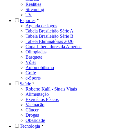
Realities
Streaming
TV
Esportes
Agenda de Jogos
Tabela Brasileirão Série A
Tabela Brasileirão Série B
Tabela Eliminatórias 2026
Copa Libertadores da América
Olimpíadas
Basquete
Vôlei
Automobilismo
Golfe
e-Sports
Saúde
Roberto Kalil - Sinais Vitais
Alimentação
Exercícios Físicos
Vacinação
Câncer
Drogas
Obesidade
Tecnologia