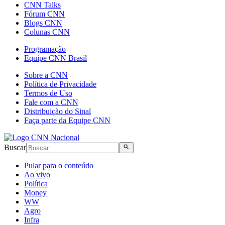
CNN Talks
Fórum CNN
Blogs CNN
Colunas CNN
Programação
Equipe CNN Brasil
Sobre a CNN
Política de Privacidade
Termos de Uso
Fale com a CNN
Distribuição do Sinal
Faça parte da Equipe CNN
Buscar
Pular para o conteúdo
Ao vivo
Política
Money
WW
Agro
Infra