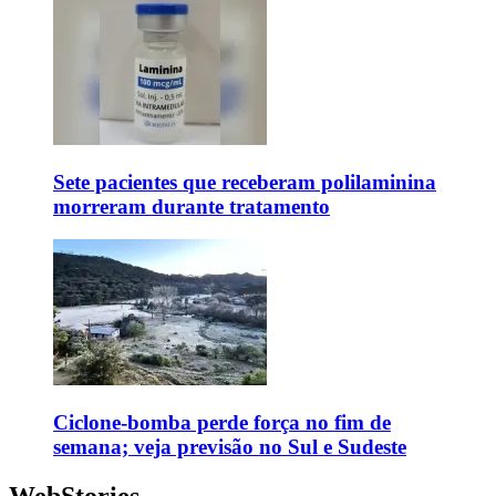
Sete pacientes que receberam polilaminina
morreram durante tratamento
Ciclone-bomba perde força no fim de
semana; veja previsão no Sul e Sudeste
WebStories