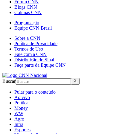
Fórum CNN
Blogs CNN
Colunas CNN
Programação
Equipe CNN Brasil
Sobre a CNN
Política de Privacidade
Termos de Uso
Fale com a CNN
Distribuição do Sinal
Faça parte da Equipe CNN
Buscar
Pular para o conteúdo
Ao vivo
Política
Money
WW
Agro
Infra
Esportes