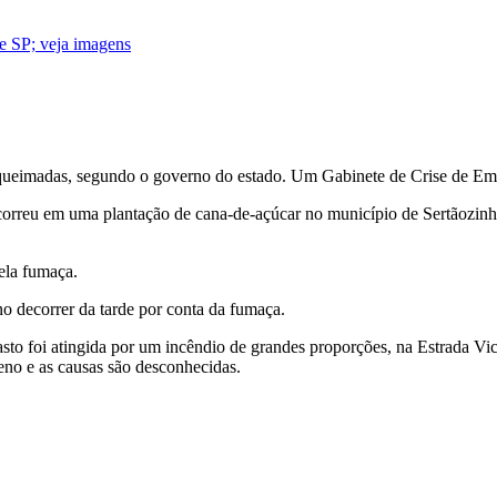
 de SP; veja imagens
queimadas, segundo o governo do estado. Um Gabinete de Crise de Emer
correu em uma plantação de cana-de-açúcar no município de Sertãozinho
ela fumaça.
no decorrer da tarde por conta da fumaça.
to foi atingida por um incêndio de grandes proporções, na Estrada Vi
eno e as causas são desconhecidas.