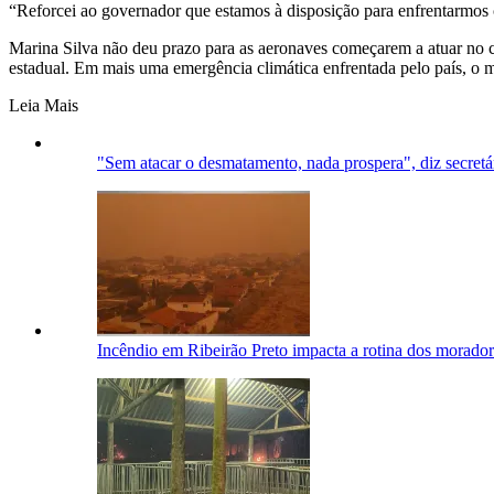
“Reforcei ao governador que estamos à disposição para enfrentarmos co
Marina Silva não deu prazo para as aeronaves começarem a atuar no c
estadual. Em mais uma emergência climática enfrentada pelo país, o
Leia Mais
"Sem atacar o desmatamento, nada prospera", diz secre
Incêndio em Ribeirão Preto impacta a rotina dos morado