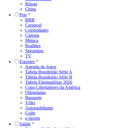
Rússia
China
Pop
BBB
Carnaval
Celebridades
Cinema
Música
Realities
Streaming
TV
Esportes
Agenda de Jogos
Tabela Brasileirão Série A
Tabela Brasileirão Série B
Tabela Eliminatórias 2026
Copa Libertadores da América
Olimpíadas
Basquete
Vôlei
Automobilismo
Golfe
e-Sports
Saúde