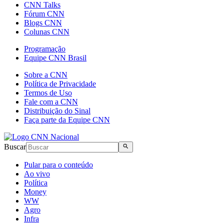
CNN Talks
Fórum CNN
Blogs CNN
Colunas CNN
Programação
Equipe CNN Brasil
Sobre a CNN
Política de Privacidade
Termos de Uso
Fale com a CNN
Distribuição do Sinal
Faça parte da Equipe CNN
Buscar
Pular para o conteúdo
Ao vivo
Política
Money
WW
Agro
Infra