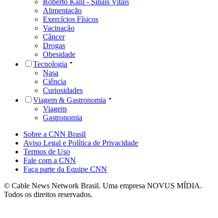
Roberto Kalil - Sinais Vitais
Alimentação
Exercícios Físicos
Vacinação
Câncer
Drogas
Obesidade
Tecnologia
Nasa
Ciência
Curiosidades
Viagem & Gastronomia
Viagem
Gastronomia
Sobre a CNN Brasil
Aviso Legal e Política de Privacidade
Termos de Uso
Fale com a CNN
Faça parte da Equipe CNN
© Cable News Network Brasil. Uma empresa NOVUS MÍDIA.
Todos os direitos reservados.