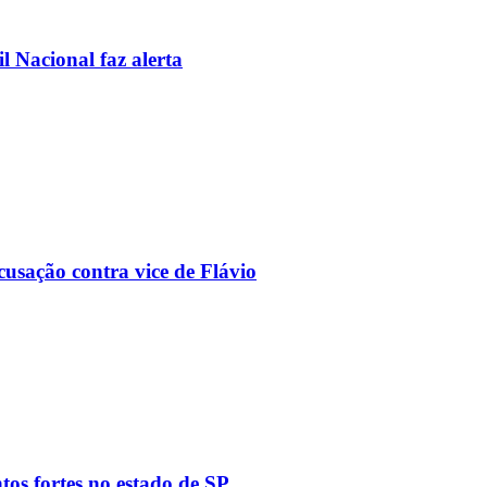
l Nacional faz alerta
usação contra vice de Flávio
tos fortes no estado de SP