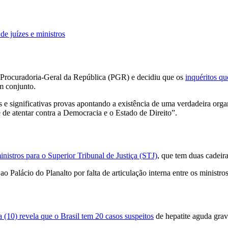
e juízes e ministros
Procuradoria-Geral da República (PGR) e decidiu que os
inquéritos qu
m conjunto.
 e significativas provas apontando a existência de uma verdadeira orga
e de atentar contra a Democracia e o Estado de Direito”.
nistros para o Superior Tribunal de Justiça (STJ)
, que tem duas cadeira
o Palácio do Planalto por falta de articulação interna entre os ministros
a (10) revela que o Brasil tem 20 casos suspeitos
de hepatite aguda grave