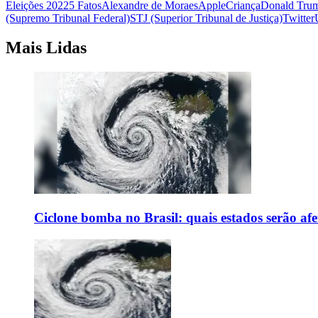
Eleições 2022
5 Fatos
Alexandre de Moraes
Apple
Criança
Donald Tru
(Supremo Tribunal Federal)
STJ (Superior Tribunal de Justiça)
Twitter
Mais Lidas
Ciclone bomba no Brasil: quais estados serão af