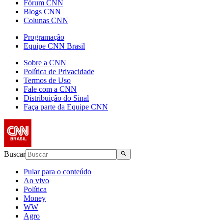
Fórum CNN
Blogs CNN
Colunas CNN
Programação
Equipe CNN Brasil
Sobre a CNN
Política de Privacidade
Termos de Uso
Fale com a CNN
Distribuição do Sinal
Faça parte da Equipe CNN
Buscar
Pular para o conteúdo
Ao vivo
Política
Money
WW
Agro