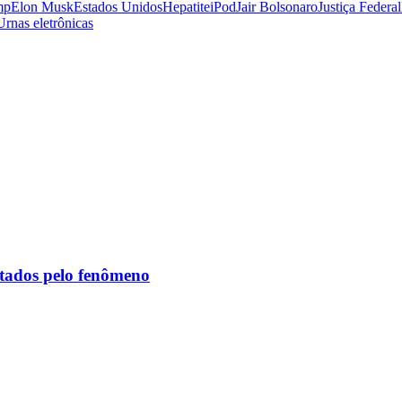
mp
Elon Musk
Estados Unidos
Hepatite
iPod
Jair Bolsonaro
Justiça Federal
Urnas eletrônicas
etados pelo fenômeno