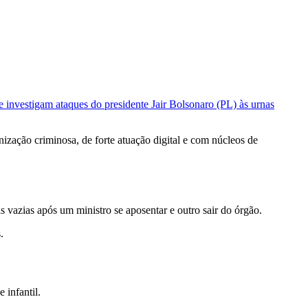
e investigam ataques do presidente Jair Bolsonaro (PL) às urnas
nização criminosa, de forte atuação digital e com núcleos de
s vazias após um ministro se aposentar e outro sair do órgão.
.
 infantil.