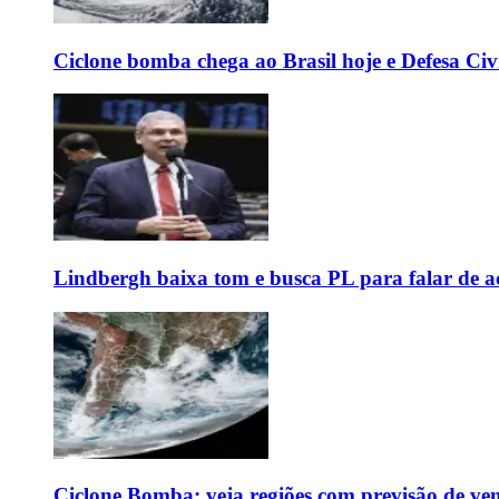
Ciclone bomba chega ao Brasil hoje e Defesa Civi
Lindbergh baixa tom e busca PL para falar de ac
Ciclone Bomba: veja regiões com previsão de ven