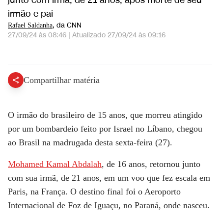
junto com irmã, de 21 anos, após morte de seu
irmão e pai
, da CNN
Rafael Saldanha
27/09/24 às 08:46
|
Atualizado
27/09/24 às 09:16
Irmão de brasileiro morto no Líbano chega ao Brasil | CNN NOVO DIA
Compartilhar matéria
O irmão do brasileiro de 15 anos, que morreu atingido
por um bombardeio feito por Israel no Líbano, chegou
ao Brasil na madrugada desta sexta-feira (27).
Mohamed Kamal Abdalah
, de 16 anos, retornou junto
com sua irmã, de 21 anos, em um voo que fez escala em
Paris, na França. O destino final foi o Aeroporto
Internacional de Foz de Iguaçu, no Paraná, onde nasceu.