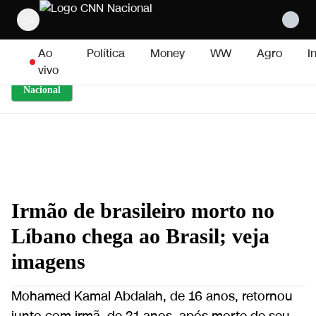
Pular para o conteúdo
Ao
Política
Money
WW
Agro
I
vivo
Nacional
Irmão de brasileiro morto no
Líbano chega ao Brasil; veja
imagens
Mohamed Kamal Abdalah, de 16 anos, retornou