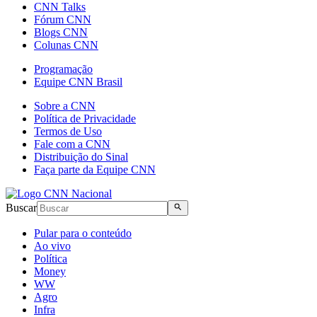
CNN Talks
Fórum CNN
Blogs CNN
Colunas CNN
Programação
Equipe CNN Brasil
Sobre a CNN
Política de Privacidade
Termos de Uso
Fale com a CNN
Distribuição do Sinal
Faça parte da Equipe CNN
Buscar
Pular para o conteúdo
Ao vivo
Política
Money
WW
Agro
Infra