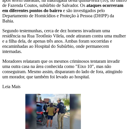
após serem baleadas, na madrugada desta quinta-feira (10), no bairro
de Fazenda Coutos, subúrbio de Salvador. Os
ataques ocorreram
em diferentes pontos do bairro
e são investigados pelo
Departamento de Homicídios e Proteção à Pessoa (DHPP) da
Bahia.
Segundo testemunhas, cerca de dez homens invadiram uma
residência na Rua Teotônio Vilela, onde atiraram contra uma mulher
e a filha dela, de apenas três anos. Ambas foram socorridas e
encaminhadas ao Hospital do Subúrbio, onde permanecem
internadas.
Moradores relataram que os mesmos criminosos tentaram invadir
uma outra casa na área conhecida como "Eixo 10", mas não
conseguiram. Mesmo assim, dispararam do lado de fora, atingindo
um morador, que também foi levado ao hospital.
Leia Mais