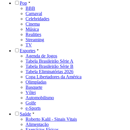
Pop
BBB
Carnaval
Celebridades
Cinema
Música
Realities
Streaming
TV
Esportes
Agenda de Jogos
Tabela Brasileirão Série A
Tabela Brasileirão Série B
Tabela Eliminatórias 2026
Copa Libertadores da América
Olimpíadas
Basquete
Vôlei
Automobilismo
Golfe
e-Sports
Saúde
Roberto Kalil - Sinais Vitais
Alimentação
Exercícios Físicos