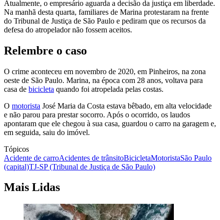
Atualmente, o empresário aguarda a decisão da justiça em liberdade.
Na manhã desta quarta, familiares de Marina protestaram na frente
do Tribunal de Justiça de São Paulo e pediram que os recursos da
defesa do atropelador não fossem aceitos.
Relembre o caso
O crime aconteceu em novembro de 2020, em Pinheiros, na zona
oeste de São Paulo. Marina, na época com 28 anos, voltava para
casa de
bicicleta
quando foi atropelada pelas costas.
O
motorista
José Maria da Costa estava bêbado, em alta velocidade
e não parou para prestar socorro. Após o ocorrido, os laudos
apontaram que ele chegou à sua casa, guardou o carro na garagem e,
em seguida, saiu do imóvel.
Tópicos
Acidente de carro
Acidentes de trânsito
Bicicleta
Motorista
São Paulo
(capital)
TJ-SP (Tribunal de Justiça de São Paulo)
Mais Lidas