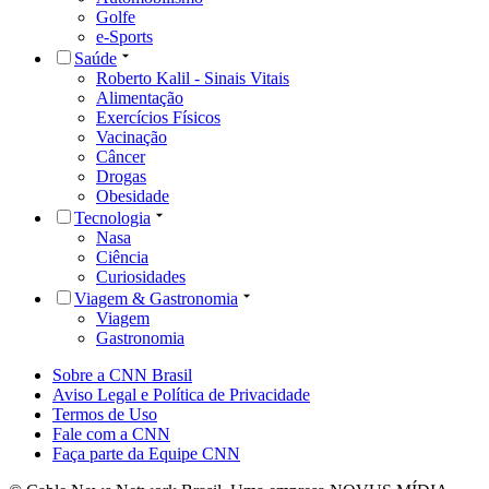
Golfe
e-Sports
Saúde
Roberto Kalil - Sinais Vitais
Alimentação
Exercícios Físicos
Vacinação
Câncer
Drogas
Obesidade
Tecnologia
Nasa
Ciência
Curiosidades
Viagem & Gastronomia
Viagem
Gastronomia
Sobre a CNN Brasil
Aviso Legal e Política de Privacidade
Termos de Uso
Fale com a CNN
Faça parte da Equipe CNN