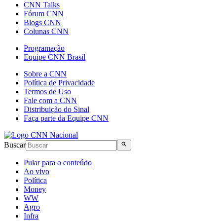
CNN Talks
Fórum CNN
Blogs CNN
Colunas CNN
Programação
Equipe CNN Brasil
Sobre a CNN
Política de Privacidade
Termos de Uso
Fale com a CNN
Distribuição do Sinal
Faça parte da Equipe CNN
Buscar
Pular para o conteúdo
Ao vivo
Política
Money
WW
Agro
Infra