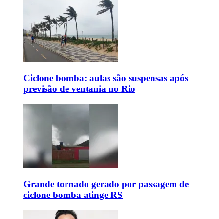
Ciclone bomba: aulas são suspensas após
previsão de ventania no Rio
Grande tornado gerado por passagem de
ciclone bomba atinge RS