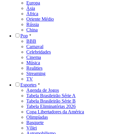
Europa
Ásia
África
Oriente Médio
Rússia
China
Pop
BBB
Carnaval
Celebridades
Cinema
Música
Realities
Streaming
TV
Esportes
Agenda de Jogos
Tabela Brasileirão Série A
Tabela Brasileirão Série B
Tabela Eliminatórias 2026
Copa Libertadores da América
Olimpíadas
Basquete
Vôlei
Automobilismo