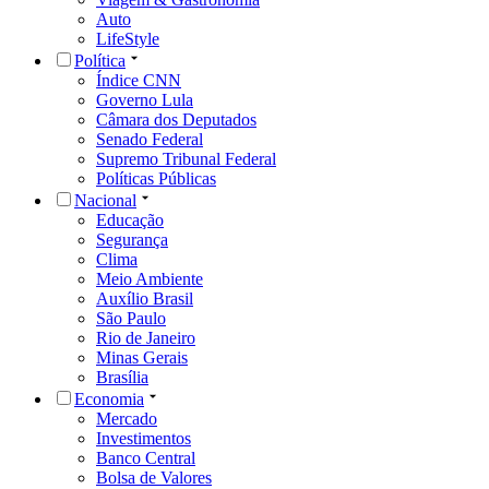
Auto
LifeStyle
Política
Índice CNN
Governo Lula
Câmara dos Deputados
Senado Federal
Supremo Tribunal Federal
Políticas Públicas
Nacional
Educação
Segurança
Clima
Meio Ambiente
Auxílio Brasil
São Paulo
Rio de Janeiro
Minas Gerais
Brasília
Economia
Mercado
Investimentos
Banco Central
Bolsa de Valores