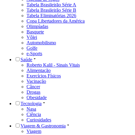
Tabela Brasileirão Série A
Tabela Brasileirão Série B
Tabela Eliminatórias 2026
Copa Libertadores da América
Olimpíadas
Basquete
Vôlei
Automobilismo
Golfe
e-Sports
Saúde
Roberto Kalil - Sinais Vitais
Alimentação
Exercícios Físicos
Vacinação
Câncer
Drogas
Obesidade
Tecnologia
Nasa
Ciência
Curiosidades
Viagem & Gastronomia
Viagem