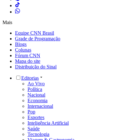
Mais
Equipe CNN Brasil
Grade de Programação
Blogs
Colunas
Fórum CNN
Mapa do site
Distribuição do Sinal
Editorias
Ao Vivo
Política
Nacional
Economia
Internacional
Pop
Esportes
Inteligência Artificial
Saúde
Tecnologia
Viagem & Gastronomia