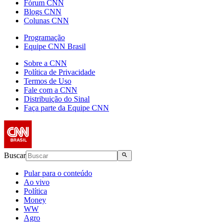
Fórum CNN
Blogs CNN
Colunas CNN
Programação
Equipe CNN Brasil
Sobre a CNN
Política de Privacidade
Termos de Uso
Fale com a CNN
Distribuição do Sinal
Faça parte da Equipe CNN
Buscar
Pular para o conteúdo
Ao vivo
Política
Money
WW
Agro