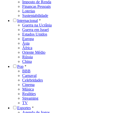
Imposto de Renda
Finanças Pessoais
Loterias
Sustentabilidade
Internacional
Guerra na Ucrânia
Guerra em Israel
Estados Unidos
Europa
Ásia
África
Oriente Médio
Rússia
China
Pop
BBB
Carnaval
Celebridades
Cinema
Música
Realities
Streaming
TV
Esportes
Agenda de Jogos