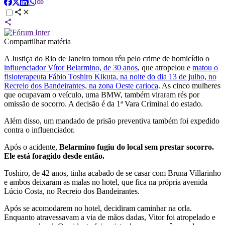
Compartilhar matéria
A Justiça do Rio de Janeiro tornou réu pelo crime de homicídio o
influenciador Vítor Belarmino, de 30 anos
, que atropelou e
matou o
fisioterapeuta Fábio Toshiro Kikuta, na noite do dia 13 de julho, no
Recreio dos Bandeirantes, na zona Oeste carioca
. As cinco mulheres
que ocupavam o veículo, uma BMW, também viraram rés por
omissão de socorro. A decisão é da 1ª Vara Criminal do estado.
Além disso, um mandado de prisão preventiva também foi expedido
contra o influenciador.
Após o acidente,
Belarmino fugiu do local sem prestar socorro.
Ele está foragido desde então.
Toshiro, de 42 anos, tinha acabado de se casar com Bruna Villarinho
e ambos deixaram as malas no hotel, que fica na própria avenida
Lúcio Costa, no Recreio dos Bandeirantes.
Após se acomodarem no hotel, decidiram caminhar na orla.
Enquanto atravessavam a via de mãos dadas, Vitor foi atropelado e