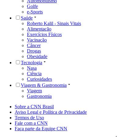
Automobilismo
Golfe
e-Sports
Saúde
Roberto Kalil - Sinais Vitais
Alimentação
Exercícios Físicos
Vacinação
Câncer
Drogas
Obesidade
Tecnologia
Nasa
Ciência
Curiosidades
Viagem & Gastronomia
Viagem
Gastronomia
Sobre a CNN Brasil
Aviso Legal e Política de Privacidade
Termos de Uso
Fale com a CNN
Faça parte da Equipe CNN