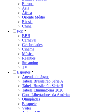
Europa
Ásia
África
Oriente Médio
Rússia
China
Pop
BBB
Carnaval
Celebridades
Cinema
Música
Realities
Streaming
TV
Esportes
Agenda de Jogos
Tabela Brasileirão Série A
Tabela Brasileirão Série B
Tabela Eliminatórias 2026
Copa Libertadores da América
Olimpíadas
Basquete
Vôlei