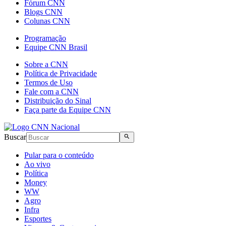
Fórum CNN
Blogs CNN
Colunas CNN
Programação
Equipe CNN Brasil
Sobre a CNN
Política de Privacidade
Termos de Uso
Fale com a CNN
Distribuição do Sinal
Faça parte da Equipe CNN
Buscar
Pular para o conteúdo
Ao vivo
Política
Money
WW
Agro
Infra
Esportes