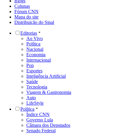
Blogs
Colunas
Fórum CNN
Mapa do site
Distribuição do Sinal
Editorias
Ao Vivo
Política
Nacional
Economia
Internacional
Pop
Esportes
Inteligência Artificial
Saúde
Tecnologia
Viagem & Gastronomia
Auto
LifeStyle
Política
Índice CNN
Governo Lula
Câmara dos Deputados
Senado Federal