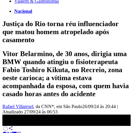
Viagem & Gastronomia
Nacional
Justiça do Rio torna réu influenciador
que matou homem atropelado após
casamento
Vitor Belarmino, de 30 anos, dirigia uma
BMW quando atingiu o fisioterapeuta
Fabio Toshiro Kikuta, no Recreio, zona
oeste carioca; a vítima estava
acompanhada da esposa, com quem havia
casado horas antes do acidente
Rafael Villarroel
, da CNN*
, em São Paulo
26/09/24 às 20:44
|
Atualizado
27/09/24 às 06:53
Influenciador que matou noivo após casamento vira réu | CNN
NOVO DIA