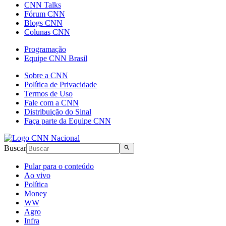
CNN Talks
Fórum CNN
Blogs CNN
Colunas CNN
Programação
Equipe CNN Brasil
Sobre a CNN
Política de Privacidade
Termos de Uso
Fale com a CNN
Distribuição do Sinal
Faça parte da Equipe CNN
Buscar
Pular para o conteúdo
Ao vivo
Política
Money
WW
Agro
Infra