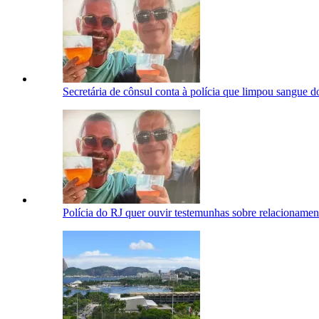
Secretária de cônsul conta à polícia que limpou sangue 
Polícia do RJ quer ouvir testemunhas sobre relacioname