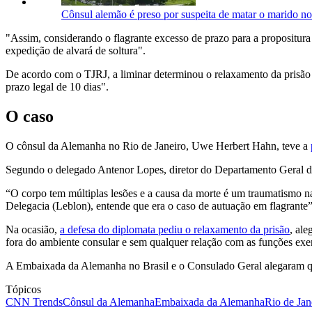
Cônsul alemão é preso por suspeita de matar o marido no
"Assim, considerando o flagrante excesso de prazo para a propositu
expedição de alvará de soltura".
De acordo com o TJRJ, a liminar determinou o relaxamento da prisão e
prazo legal de 10 dias".
O caso
O cônsul da Alemanha no Rio de Janeiro, Uwe Herbert Hahn, teve a
Segundo o delegado Antenor Lopes, diretor do Departamento Geral de 
“O corpo tem múltiplas lesões e a causa da morte é um traumatismo n
Delegacia (Leblon), entende que era o caso de autuação em flagrante
Na ocasião,
a defesa do diplomata pediu o relaxamento da prisão
, ale
fora do ambiente consular e sem qualquer relação com as funções ex
A Embaixada da Alemanha no Brasil e o Consulado Geral alegaram que
Tópicos
CNN Trends
Cônsul da Alemanha
Embaixada da Alemanha
Rio de Jan