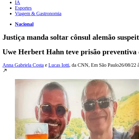
IA
Esportes
Viagem & Gastronomia
Nacional
Justiça manda soltar cônsul alemão suspei
Uwe Herbert Hahn teve prisão preventiva 
Anna Gabriela Costa
e
Lucas Iotti
, da CNN
, Em São Paulo
26/08/22 