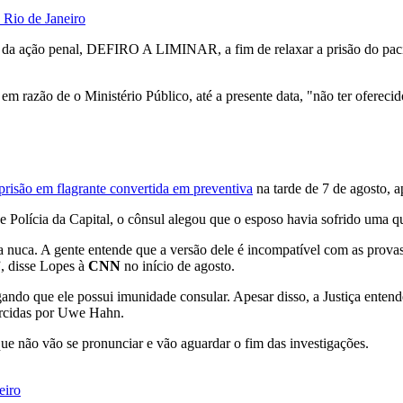
 Rio de Janeiro
ra da ação penal, DEFIRO A LIMINAR, a fim de relaxar a prisão do pac
m razão de o Ministério Público, até a presente data, "não ter ofereci
prisão em flagrante convertida em preventiva
na tarde de 7 de agosto, a
Polícia da Capital, o cônsul alegou que o esposo havia sofrido uma qu
a nuca. A gente entende que a versão dele é incompatível com as prova
”, disse Lopes à
CNN
no início de agosto.
gando que ele possui imunidade consular. Apesar disso, a Justiça entend
ercidas por Uwe Hahn.
 não vão se pronunciar e vão aguardar o fim das investigações.
eiro