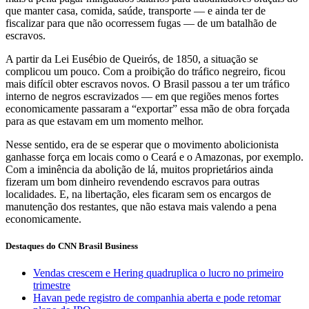
que manter casa, comida, saúde, transporte — e ainda ter de
fiscalizar para que não ocorressem fugas — de um batalhão de
escravos.
A partir da Lei Eusébio de Queirós, de 1850, a situação se
complicou um pouco. Com a proibição do tráfico negreiro, ficou
mais difícil obter escravos novos. O Brasil passou a ter um tráfico
interno de negros escravizados — em que regiões menos fortes
economicamente passaram a “exportar” essa mão de obra forçada
para as que estavam em um momento melhor.
Nesse sentido, era de se esperar que o movimento abolicionista
ganhasse força em locais como o Ceará e o Amazonas, por exemplo.
Com a iminência da abolição de lá, muitos proprietários ainda
fizeram um bom dinheiro revendendo escravos para outras
localidades. E, na libertação, eles ficaram sem os encargos de
manutenção dos restantes, que não estava mais valendo a pena
economicamente.
Destaques do CNN Brasil Business
Vendas crescem e Hering quadruplica o lucro no primeiro
trimestre
Havan pede registro de companhia aberta e pode retomar