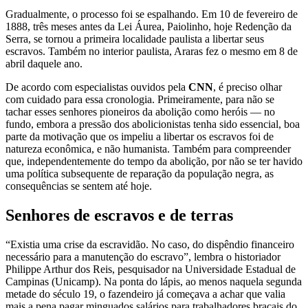
Gradualmente, o processo foi se espalhando. Em 10 de fevereiro de
1888, três meses antes da Lei Áurea, Paiolinho, hoje Redenção da
Serra, se tornou a primeira localidade paulista a libertar seus
escravos. Também no interior paulista, Araras fez o mesmo em 8 de
abril daquele ano.
De acordo com especialistas ouvidos pela
CNN
, é preciso olhar
com cuidado para essa cronologia. Primeiramente, para não se
tachar esses senhores pioneiros da abolição como heróis — no
fundo, embora a pressão dos abolicionistas tenha sido essencial, boa
parte da motivação que os impeliu a libertar os escravos foi de
natureza econômica, e não humanista. Também para compreender
que, independentemente do tempo da abolição, por não se ter havido
uma política subsequente de reparação da população negra, as
consequências se sentem até hoje.
Senhores de escravos e de terras
“Existia uma crise da escravidão. No caso, do dispêndio financeiro
necessário para a manutenção do escravo”, lembra o historiador
Philippe Arthur dos Reis, pesquisador na Universidade Estadual de
Campinas (Unicamp). Na ponta do lápis, ao menos naquela segunda
metade do século 19, o fazendeiro já começava a achar que valia
mais a pena pagar minguados salários para trabalhadores braçais do