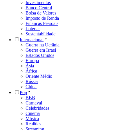
Investimentos
Banco Central
Bolsa de Valores
Imposto de Renda
Finanças Pessoais
Loterias
Sustentabilidade
Internacional
Guerra na Ucrânia
Guerra em Israel
Estados Unidos
Europa
Ásia
África
Oriente Médio
Rússia
China
Pop
BBB
Carnaval
Celebridades
Cinema
Música
Realities
Streaming