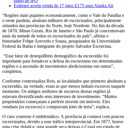
plano de IPO
Embraer acerta venda de 17 jatos E175 para Alaska Air
“Regiões mais pujantes economicamente, como o Vale do Paraíba e
o oeste paulista, atraíram milhares de escravizados, principalmente
oriundos das províncias do Norte, hoje Nordeste. No fim da década
de 1870, Minas Gerais, Rio de Janeiro e São Paulo já concentravam
mais da metade de todos os escravizados do país”, afirma o
historiador Felipe Azevedo e Souza, pesquisador da Universidade
Federal da Bahia e integrante do projeto Salvador Escravista.
“Esse fator de desequilíbrio demográfico da escravidão foi
importante para fortalecer a defesa do escravismo em determinadas
regiões e a ascensão de movimentos abolicionistas em outras”,
completou.
Conforme contextualiza Reis, as localidades que primeiro aboliram a
escravidão, na verdade, eram as que menos tinham escravos naquele
momento. Os antigos senhores de escravos dessas regiões já
estavam diversificando seus interesses de investimento. “Muitos
proprietários começaram a preferir investir em imóveis. Eles
vendiam [os escravos] e compravam lotes de terra”, explica.
O caso cearense é emblemático. A província já contava com poucos
escravizados, devido a esse tráfico interprovincial. Em 1877, houve
uma crise drástica: uma grande seca deixou o Ceará em estado de