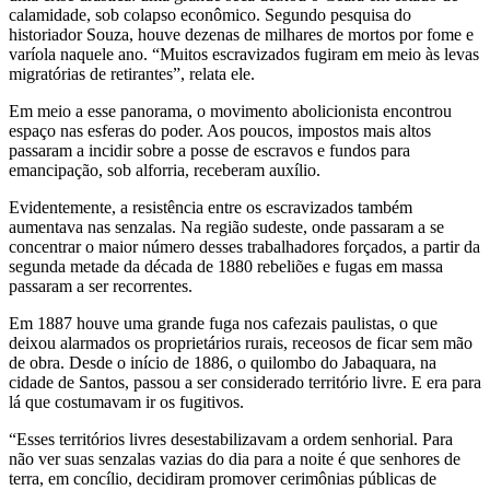
calamidade, sob colapso econômico. Segundo pesquisa do
historiador Souza, houve dezenas de milhares de mortos por fome e
varíola naquele ano. “Muitos escravizados fugiram em meio às levas
migratórias de retirantes”, relata ele.
Em meio a esse panorama, o movimento abolicionista encontrou
espaço nas esferas do poder. Aos poucos, impostos mais altos
passaram a incidir sobre a posse de escravos e fundos para
emancipação, sob alforria, receberam auxílio.
Evidentemente, a resistência entre os escravizados também
aumentava nas senzalas. Na região sudeste, onde passaram a se
concentrar o maior número desses trabalhadores forçados, a partir da
segunda metade da década de 1880 rebeliões e fugas em massa
passaram a ser recorrentes.
Em 1887 houve uma grande fuga nos cafezais paulistas, o que
deixou alarmados os proprietários rurais, receosos de ficar sem mão
de obra. Desde o início de 1886, o quilombo do Jabaquara, na
cidade de Santos, passou a ser considerado território livre. E era para
lá que costumavam ir os fugitivos.
“Esses territórios livres desestabilizavam a ordem senhorial. Para
não ver suas senzalas vazias do dia para a noite é que senhores de
terra, em concílio, decidiram promover cerimônias públicas de