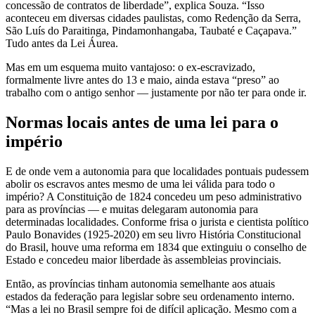
concessão de contratos de liberdade”, explica Souza. “Isso
aconteceu em diversas cidades paulistas, como Redenção da Serra,
São Luís do Paraitinga, Pindamonhangaba, Taubaté e Caçapava.”
Tudo antes da Lei Áurea.
Mas em um esquema muito vantajoso: o ex-escravizado,
formalmente livre antes do 13 e maio, ainda estava “preso” ao
trabalho com o antigo senhor — justamente por não ter para onde ir.
Normas locais antes de uma lei para o
império
E de onde vem a autonomia para que localidades pontuais pudessem
abolir os escravos antes mesmo de uma lei válida para todo o
império? A Constituição de 1824 concedeu um peso administrativo
para as províncias — e muitas delegaram autonomia para
determinadas localidades. Conforme frisa o jurista e cientista político
Paulo Bonavides (1925-2020) em seu livro História Constitucional
do Brasil, houve uma reforma em 1834 que extinguiu o conselho de
Estado e concedeu maior liberdade às assembleias provinciais.
Então, as províncias tinham autonomia semelhante aos atuais
estados da federação para legislar sobre seu ordenamento interno.
“Mas a lei no Brasil sempre foi de difícil aplicação. Mesmo com a