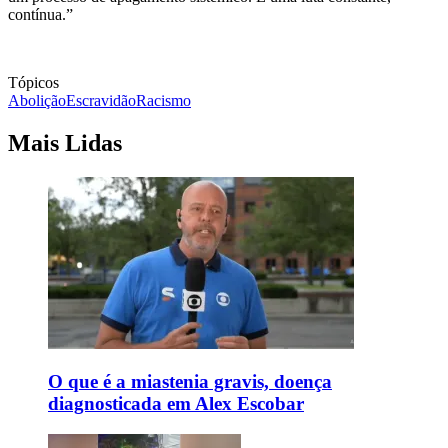
contínua.”
Tópicos
Abolição
Escravidão
Racismo
Mais Lidas
O que é a miastenia gravis, doença
diagnosticada em Alex Escobar