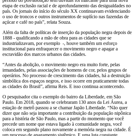
período do pós-abolição sem dúvidas foi marcante para uma nova
etapa de exclusão racial e de aprofundamento das desigualdades no
país. Os jornais do início do século XX continuavam evidenciando
o uso de troncos e outros instrumentos de suplício nas fazendas de
açúcar e café no país”, relata Souza.
Além da falta de políticas de inserção da população negra depois de
1888 - qualificando a mão de obra para as cidades que se
industrializavam, por exemplo -, houve também um esforço
institucional para enfraquecer o movimento negro e apagar a
escravidão dos marcos urbanos das cidades.
“Antes da abolição, o movimento negro era muito forte, pelas
irmandades, pelas associações de homens de cor, pelos grupos de
operários. No processo de crescimento das cidades, há a destruição
simbólica dos espaços negros, e isso ocorre em praticamente todas
as cidades do Brasil”, afirma Reis. E isso continua acontecendo.
O pesquisador cita o exemplo do bairro da Liberdade, em São
Paulo. Em 2018, quando se celebraram 130 anos da Lei Áurea, a
estação de metrô passou a se chamar Japão Liberdade. “Não quer
dizer que não seja importante a contribuição da população nipônica
para a história de São Paulo, mas a partir do momento que você
precede um nome que estava ligado à comunidade negra, você
coloca em segundo plano novamente a memória negra na cidade. É
um processo de apagamento sistêmico. E uma luta constante,