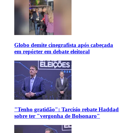
Globo demite cinegrafista após cabeçada
em repórter em debate eleitoral
"Tenho gratidão": Tarcísio rebate Haddad
sobre ter "vergonha de Bolsonaro"