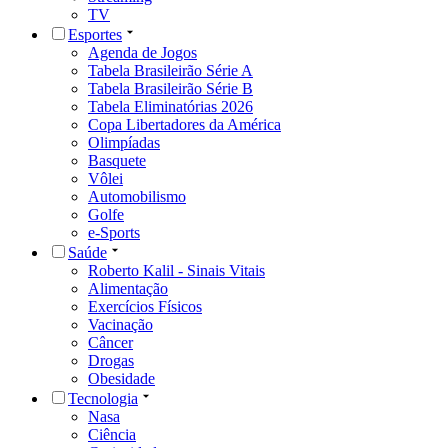
TV
Esportes
Agenda de Jogos
Tabela Brasileirão Série A
Tabela Brasileirão Série B
Tabela Eliminatórias 2026
Copa Libertadores da América
Olimpíadas
Basquete
Vôlei
Automobilismo
Golfe
e-Sports
Saúde
Roberto Kalil - Sinais Vitais
Alimentação
Exercícios Físicos
Vacinação
Câncer
Drogas
Obesidade
Tecnologia
Nasa
Ciência