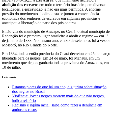
Isabel (1846-1921) a
Lei Áurea
, que finalmente decretou a
abolição dos escravos
em todo o território brasileiro, em diversas
localidades, a
escravidão
já não era mais permitida. A enorme
pressão do movimento abolicionista se juntou à conveniência
econômica dos senhores de escravos em algumas províncias e
antecipou a libertação de parte dos prisioneiros.
Então vila do município de Aracape, no Ceará, o atual município de
Redenção foi o primeiro lugar brasileiro a abolir o regime — em 1º
de janeiro de 1883. No mesmo ano, em 30 de setembro, foi a vez de
Mossoró, no Rio Grande do Norte.
Em 1884, toda a então província do Ceará decretou em 25 de março
liberdade para os negros. Em 24 de maio, foi Manaus, em um
movimento que depois ganharia toda a província do Amazonas, em
10 de julho.
Leia mais
Estamos piores do que há um ano, diz jurista sobre situação
dos negros no Brasil
Violência: Jovens negros morrem mais do que não negros,
indica relatório
Racismo e injúria racial: saiba como fazer a denúncia em
ambos os casos