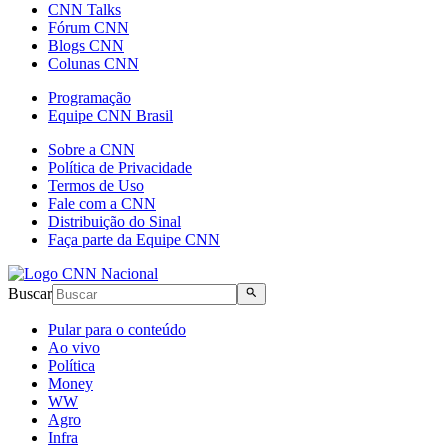
CNN Talks
Fórum CNN
Blogs CNN
Colunas CNN
Programação
Equipe CNN Brasil
Sobre a CNN
Política de Privacidade
Termos de Uso
Fale com a CNN
Distribuição do Sinal
Faça parte da Equipe CNN
Buscar
Pular para o conteúdo
Ao vivo
Política
Money
WW
Agro
Infra