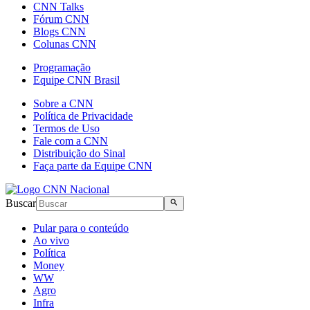
CNN Talks
Fórum CNN
Blogs CNN
Colunas CNN
Programação
Equipe CNN Brasil
Sobre a CNN
Política de Privacidade
Termos de Uso
Fale com a CNN
Distribuição do Sinal
Faça parte da Equipe CNN
Buscar
Pular para o conteúdo
Ao vivo
Política
Money
WW
Agro
Infra