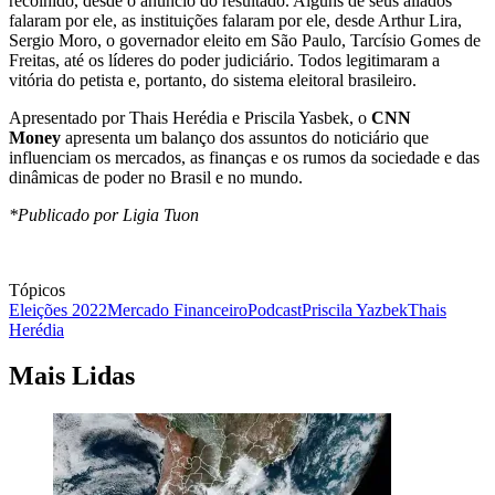
recolhido, desde o anúncio do resultado. Alguns de seus aliados
falaram por ele, as instituições falaram por ele, desde Arthur Lira,
Sergio Moro, o governador eleito em São Paulo, Tarcísio Gomes de
Freitas, até os líderes do poder judiciário. Todos legitimaram a
vitória do petista e, portanto, do sistema eleitoral brasileiro.
Apresentado por Thais Herédia e Priscila Yasbek, o
CNN
Money
apresenta um balanço dos assuntos do noticiário que
influenciam os mercados, as finanças e os rumos da sociedade e das
dinâmicas de poder no Brasil e no mundo.
*Publicado por Ligia Tuon
Tópicos
Eleições 2022
Mercado Financeiro
Podcast
Priscila Yazbek
Thais
Herédia
Mais Lidas