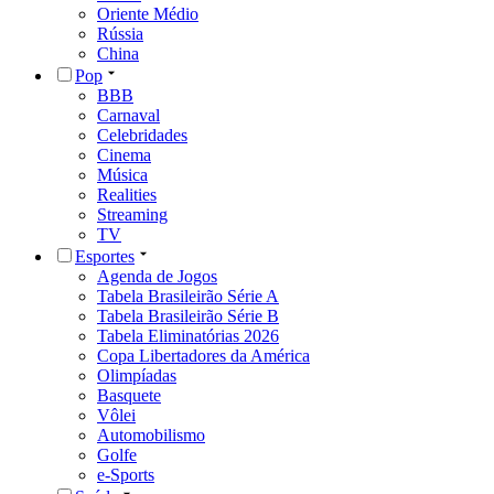
Oriente Médio
Rússia
China
Pop
BBB
Carnaval
Celebridades
Cinema
Música
Realities
Streaming
TV
Esportes
Agenda de Jogos
Tabela Brasileirão Série A
Tabela Brasileirão Série B
Tabela Eliminatórias 2026
Copa Libertadores da América
Olimpíadas
Basquete
Vôlei
Automobilismo
Golfe
e-Sports