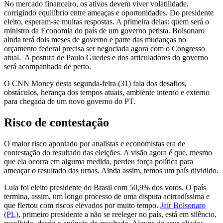
No mercado financeiro, os ativos devem viver volatilidade,
corrigindo equilíbrio entre ameaças e oportunidades. Do presidente
eleito, esperam-se muitas respostas. A primeira delas: quem será o
ministro da Economia do país de um governo petista. Bolsonaro
ainda terá dois meses de governo e parte das mudanças no
orçamento federal precisa ser negociada agora com o Congresso
atual. A postura de Paulo Guedes e dos articuladores do governo
será acompanhada de perto.
O CNN Money desta segunda-feira (31) fala dos desafios,
obstáculos, herança dos tempos atuais, ambiente interno e externo
para chegada de um novo governo do PT.
Risco de contestação
O maior risco apontado por analistas e economistas era de
contestação do resultado das eleições. A visão agora é que, mesmo
que ela ocorra em alguma medida, perdeu força política para
ameaçar o resultado das urnas. Ainda assim, temos um país dividido.
Lula foi eleito presidente do Brasil com 50,9% dos votos. O país
termina, assim, um longo processo de uma disputa acirradíssima e
que flertou com riscos elevados por muito tempo.
Jair Bolsonaro
(PL)
, primeiro presidente a não se reeleger no país, está em silêncio,