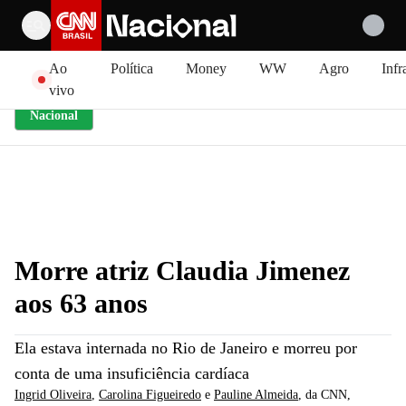
Pular para o conteúdo
Ao
Política
Money
WW
Agro
Infr
vivo
Nacional
Morre atriz Claudia Jimenez
aos 63 anos
Ela estava internada no Rio de Janeiro e morreu por
conta de uma insuficiência cardíaca
Ingrid Oliveira
,
Carolina Figueiredo
e
Pauline Almeida
, da CNN
,