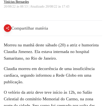
Vinícius Bernardes
20/08/22 às 08:53
|
Atualizado
20/08/22 às 17:43
Morre a atriz Claudia Jimenez aos 63 anos | CNN SÁBADO
Compartilhar matéria
Morreu na manhã deste sábado (20) a atriz e humorista
Claudia Jimenez
. Ela estava internada no hospital
Samaritano, no Rio de Janeiro.
Claudia morreu em decorrência de uma insuficiência
cardíaca, segundo informou a Rede Globo em uma
publicação.
O velório da atriz deve teve início às 12h, no Salão
Celestial do cemitério Memorial do Carmo, na zona
norte da cidade. Seu corpo foi cremado por volta das