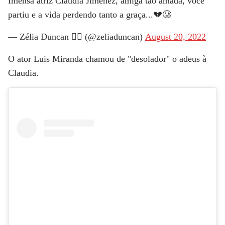
Imensa atriz Cláudia Jimenez, amiga tão amada, você
partiu e a vida perdendo tanto a graça...💔🥲
— Zélia Duncan 🏳️‍🌈 (@zeliaduncan)
August 20, 2022
O ator Luis Miranda chamou de "desolador" o adeus à
Claudia.