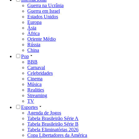
Guerra na Ucrânia
Guerra em Israel
Estados Unidos
Europa
Ásia
África
Oriente Médio
Rússia
China
Pop
BBB
Carnaval
Celebridades
Cinema
Música
Realities
Streaming
TV
Esportes
Agenda de Jogos
Tabela Brasileirão Série A
Tabela Brasileirão Série B
Tabela Eliminatórias 2026
Copa Libertadores da América