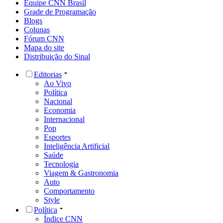
Equipe CNN Brasil
Grade de Programação
Blogs
Colunas
Fórum CNN
Mapa do site
Distribuição do Sinal
Editorias
Ao Vivo
Política
Nacional
Economia
Internacional
Pop
Esportes
Inteligência Artificial
Saúde
Tecnologia
Viagem & Gastronomia
Auto
Comportamento
Style
Política
Índice CNN