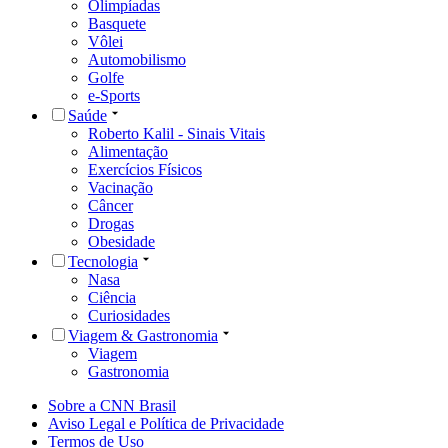
Olimpíadas
Basquete
Vôlei
Automobilismo
Golfe
e-Sports
Saúde
Roberto Kalil - Sinais Vitais
Alimentação
Exercícios Físicos
Vacinação
Câncer
Drogas
Obesidade
Tecnologia
Nasa
Ciência
Curiosidades
Viagem & Gastronomia
Viagem
Gastronomia
Sobre a CNN Brasil
Aviso Legal e Política de Privacidade
Termos de Uso