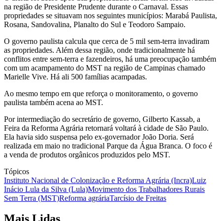
na região de Presidente Prudente durante o Carnaval. Essas
propriedades se situavam nos seguintes municípios: Marabá Paulista,
Rosana, Sandovalina, Planalto do Sul e Teodoro Sampaio.
O governo paulista calcula que cerca de 5 mil sem-terra invadiram
as propriedades. Além dessa região, onde tradicionalmente há
conflitos entre sem-terra e fazendeiros, há uma preocupação também
com um acampamento do MST na região de Campinas chamado
Marielle Vive. Há ali 500 famílias acampadas.
Ao mesmo tempo em que reforça o monitoramento, o governo
paulista também acena ao MST.
Por intermediação do secretário de governo, Gilberto Kassab, a
Feira da Reforma Agrária retornará voltará à cidade de São Paulo.
Ela havia sido suspensa pelo ex-governador João Doria. Será
realizada em maio no tradicional Parque da Água Branca. O foco é
a venda de produtos orgânicos produzidos pelo MST.
Tópicos
Instituto Nacional de Colonização e Reforma Agrária (Incra)
Luiz
Inácio Lula da Silva (Lula)
Movimento dos Trabalhadores Rurais
Sem Terra (MST)
Reforma agrária
Tarcísio de Freitas
Mais Lidas