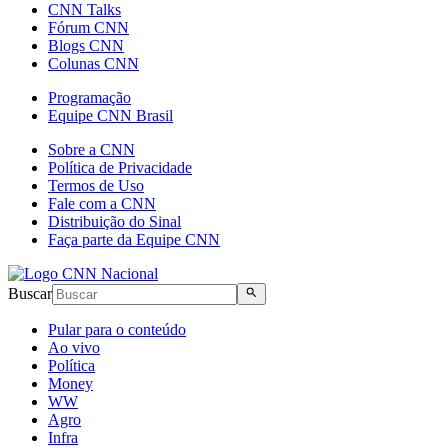
CNN Talks
Fórum CNN
Blogs CNN
Colunas CNN
Programação
Equipe CNN Brasil
Sobre a CNN
Política de Privacidade
Termos de Uso
Fale com a CNN
Distribuição do Sinal
Faça parte da Equipe CNN
Buscar
Pular para o conteúdo
Ao vivo
Política
Money
WW
Agro
Infra