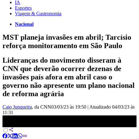
IA
Esportes
Viagem & Gastronomia
Nacional
MST planeja invasões em abril; Tarcísio
reforça monitoramento em São Paulo
Lideranças do movimento disseram à
CNN que deverão ocorrer dezenas de
invasões país afora em abril caso o
governo não apresente um plano nacional
de reforma agrária
Caio Junqueira
, da CNN
03/03/23 às 19:50
|
Atualizado
04/03/23 às
11:31
MST ameaça ocupações ao redor do Brasil em abril por reforma
agrária | AGORA CNN