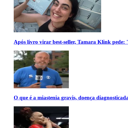
Após livro virar best-seller, Tamara Klink pede
O que é a miastenia gravis, doença diagnostica