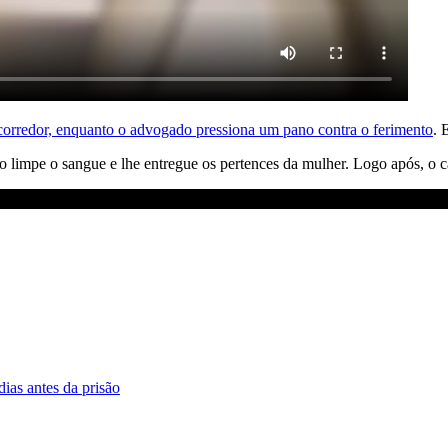
corredor, enquanto o advogado pressiona um pano contra o ferimento
. 
impe o sangue e lhe entregue os pertences da mulher. Logo após, o ca
ias antes da prisão