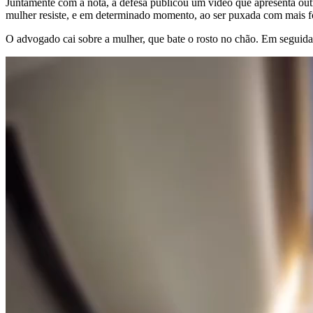
Juntamente com a nota, a defesa publicou um vídeo que apresenta ou
mulher resiste, e em determinado momento, ao ser puxada com mais 
O advogado cai sobre a mulher, que bate o rosto no chão. Em seguida, e