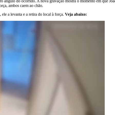
tro ângulo do ocorrido. A nova gravação mostra o momento em que Joã
força, ambos caem ao chão.
le a levanta e a retira do local à força.
Veja abaixo: