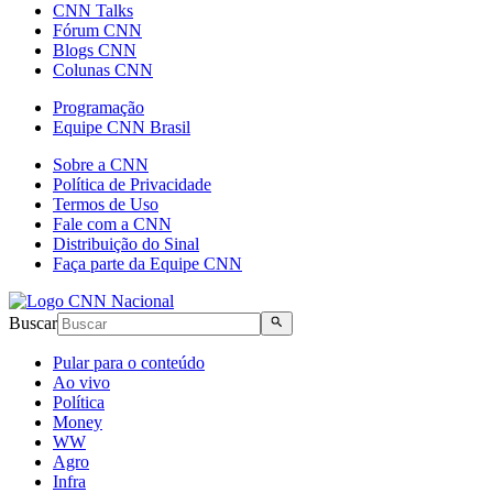
CNN Talks
Fórum CNN
Blogs CNN
Colunas CNN
Programação
Equipe CNN Brasil
Sobre a CNN
Política de Privacidade
Termos de Uso
Fale com a CNN
Distribuição do Sinal
Faça parte da Equipe CNN
Buscar
Pular para o conteúdo
Ao vivo
Política
Money
WW
Agro
Infra