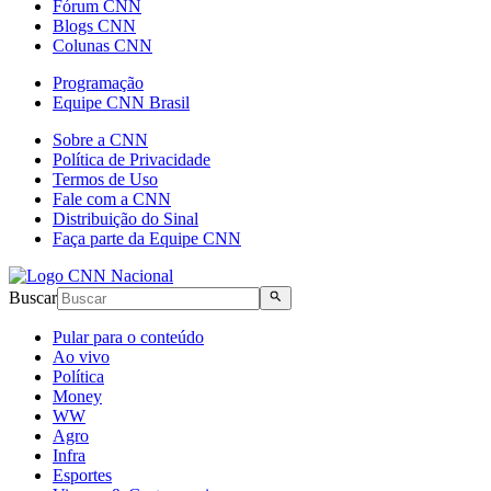
Fórum CNN
Blogs CNN
Colunas CNN
Programação
Equipe CNN Brasil
Sobre a CNN
Política de Privacidade
Termos de Uso
Fale com a CNN
Distribuição do Sinal
Faça parte da Equipe CNN
Buscar
Pular para o conteúdo
Ao vivo
Política
Money
WW
Agro
Infra
Esportes