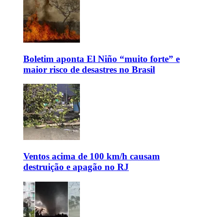
Boletim aponta El Niño “muito forte” e
maior risco de desastres no Brasil
Ventos acima de 100 km/h causam
destruição e apagão no RJ