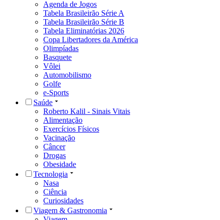
Agenda de Jogos
Tabela Brasileirão Série A
Tabela Brasileirão Série B
Tabela Eliminatórias 2026
Copa Libertadores da América
Olimpíadas
Basquete
Vôlei
Automobilismo
Golfe
e-Sports
Saúde
Roberto Kalil - Sinais Vitais
Alimentação
Exercícios Físicos
Vacinação
Câncer
Drogas
Obesidade
Tecnologia
Nasa
Ciência
Curiosidades
Viagem & Gastronomia
Viagem