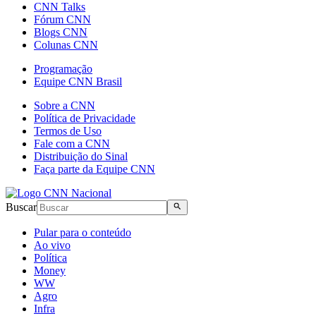
CNN Talks
Fórum CNN
Blogs CNN
Colunas CNN
Programação
Equipe CNN Brasil
Sobre a CNN
Política de Privacidade
Termos de Uso
Fale com a CNN
Distribuição do Sinal
Faça parte da Equipe CNN
Buscar
Pular para o conteúdo
Ao vivo
Política
Money
WW
Agro
Infra