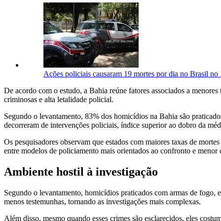
Ações policiais causaram 19 mortes por dia no Brasil no 
De acordo com o estudo, a Bahia reúne fatores associados a menores 
criminosas e alta letalidade policial.
Segundo o levantamento, 83% dos homicídios na Bahia são praticados 
decorreram de intervenções policiais, índice superior ao dobro da méd
Os pesquisadores observam que estados com maiores taxas de mortes 
entre modelos de policiamento mais orientados ao confronto e menor c
Ambiente hostil à investigação
Segundo o levantamento, homicídios praticados com armas de fogo, em
menos testemunhas, tornando as investigações mais complexas.
Além disso, mesmo quando esses crimes são esclarecidos, eles costu