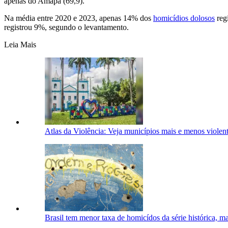
apenas do Amapá (69,9).
Na média entre 2020 e 2023, apenas 14% dos
homicídios dolosos
regi
registrou 9%, segundo o levantamento.
Leia Mais
Atlas da Violência: Veja municípios mais e menos violent
Brasil tem menor taxa de homicídos da série histórica, m