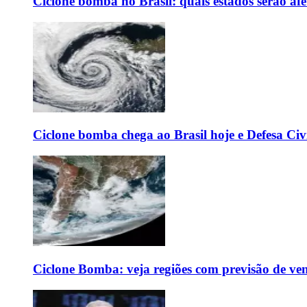
Ciclone bomba no Brasil: quais estados serão af
Ciclone bomba chega ao Brasil hoje e Defesa Civi
Ciclone Bomba: veja regiões com previsão de ven