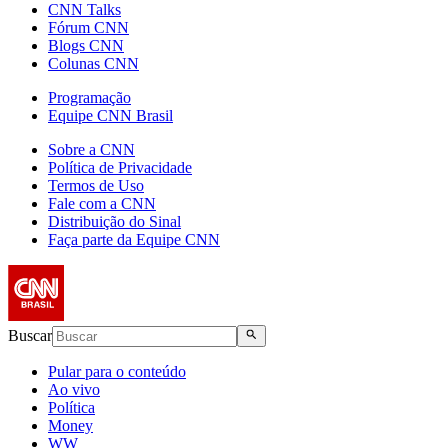
CNN Talks
Fórum CNN
Blogs CNN
Colunas CNN
Programação
Equipe CNN Brasil
Sobre a CNN
Política de Privacidade
Termos de Uso
Fale com a CNN
Distribuição do Sinal
Faça parte da Equipe CNN
Buscar
Pular para o conteúdo
Ao vivo
Política
Money
WW