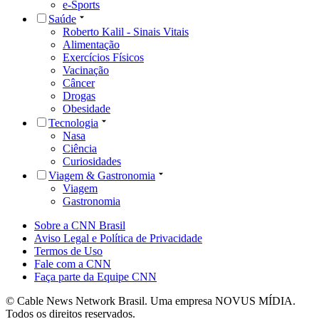
e-Sports
Saúde
Roberto Kalil - Sinais Vitais
Alimentação
Exercícios Físicos
Vacinação
Câncer
Drogas
Obesidade
Tecnologia
Nasa
Ciência
Curiosidades
Viagem & Gastronomia
Viagem
Gastronomia
Sobre a CNN Brasil
Aviso Legal e Política de Privacidade
Termos de Uso
Fale com a CNN
Faça parte da Equipe CNN
© Cable News Network Brasil. Uma empresa NOVUS MÍDIA.
Todos os direitos reservados.