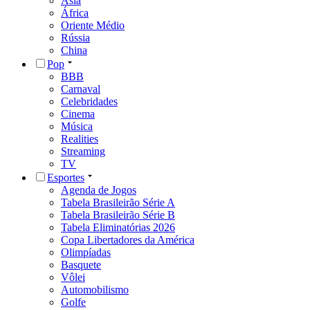
Ásia
África
Oriente Médio
Rússia
China
Pop
BBB
Carnaval
Celebridades
Cinema
Música
Realities
Streaming
TV
Esportes
Agenda de Jogos
Tabela Brasileirão Série A
Tabela Brasileirão Série B
Tabela Eliminatórias 2026
Copa Libertadores da América
Olimpíadas
Basquete
Vôlei
Automobilismo
Golfe