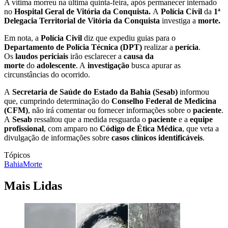
A vítima morreu na última quinta-feira, após permanecer internado
no
Hospital Geral de Vitória da Conquista.
A
Polícia Civil
da
1ª
Delegacia Territorial de Vitória da Conquista
investiga a
morte.
Em nota, a
Polícia Civil
diz que expediu guias para o
Departamento de Polícia Técnica (DPT)
realizar a
perícia
.
Os
laudos periciais
irão esclarecer a
causa da
morte
do
adolescente
. A
investigação
busca apurar as
circunstâncias do ocorrido.
A
Secretaria de Saúde do Estado da Bahia (Sesab)
informou
que, cumprindo determinação do
Conselho Federal de Medicina
(CFM)
, não irá comentar ou fornecer informações sobre o
paciente
.
A
Sesab
ressaltou que a medida resguarda o
paciente
e a
equipe
profissional
, com amparo no
Código de Ética Médica
, que veta a
divulgação de informações sobre
casos clínicos identificáveis
.
Tópicos
Bahia
Morte
Mais Lidas