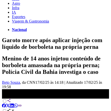
Agro
Infra
IA
Esportes
Viagem & Gastronomia
Nacional
Garoto morre após aplicar injeção com
líquido de borboleta na própria perna
Menino de 14 anos injetou conteúdo de
borboleta amassada na própria perna;
Polícia Civil da Bahia investiga o caso
Beto Souza
, da CNN
17/02/25 às 14:18
|
Atualizado
17/02/25 às
19:58
Garoto morre após aplicar injeção com líquido de borboleta na perna
| CNN ARENA