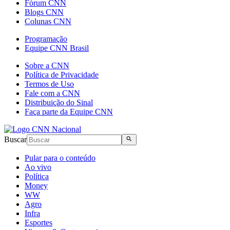
Fórum CNN
Blogs CNN
Colunas CNN
Programação
Equipe CNN Brasil
Sobre a CNN
Política de Privacidade
Termos de Uso
Fale com a CNN
Distribuição do Sinal
Faça parte da Equipe CNN
Buscar
Pular para o conteúdo
Ao vivo
Política
Money
WW
Agro
Infra
Esportes