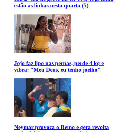
estão as linhas nesta quarta (5)
Jojo faz lipo nas pernas, perde 4 kg e
vibra: "Meu Deus, eu tenho joelho"
Neymar provoca o Remo e gera revolta