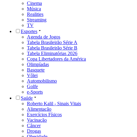
Cinema
Música
Realities
Streaming
TV
Esportes
Agenda de Jogos
Tabela Brasileirão Série A
Tabela Brasileirão Série B
Tabela Eliminatórias 2026
Copa Libertadores da América
Olimpíadas
Basquete
Vôlei
Automobilismo
Golfe
e-Sports
Saúde
Roberto Kalil - Sinais Vitais
Alimentação
Exercícios Físicos
Vacinação
Câncer
Drogas
Obesidade