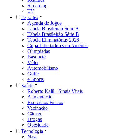
Streaming
TV
Esportes
Agenda de Jogos
Tabela Brasileirão Série A
Tabela Brasileirão Série B
Tabela Eliminatórias 2026
Copa Libertadores da América
Olimpíadas
Basquete
Vôlei
Automobilismo
Golfe
e-Sports
Saúde
Roberto Kalil - Sinais Vitais
Alimentação
Exercícios Físicos
Vacinação
Câncer
Drogas
Obesidade
Tecnologia
Nasa