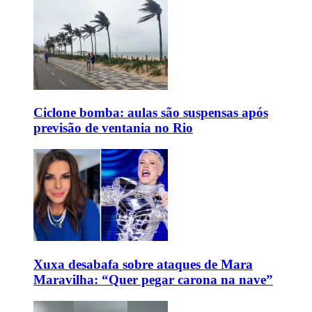
Ciclone bomba: aulas são suspensas após
previsão de ventania no Rio
Xuxa desabafa sobre ataques de Mara
Maravilha: “Quer pegar carona na nave”