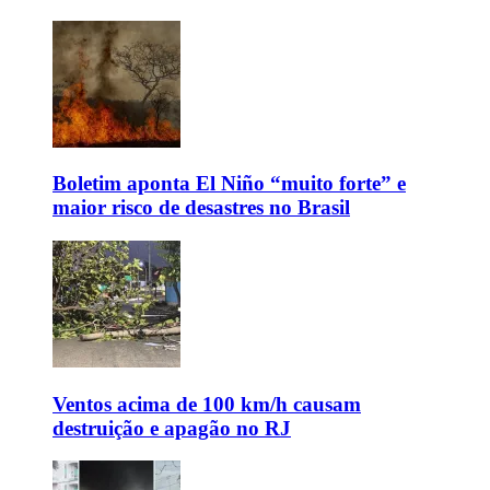
Boletim aponta El Niño “muito forte” e
maior risco de desastres no Brasil
Ventos acima de 100 km/h causam
destruição e apagão no RJ