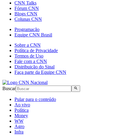
CNN Talks
Fórum CNN
Blogs CNN
Colunas CNN
Programação
Equipe CNN Brasil
Sobre a CNN
Política de Privacidade
Termos de Uso
Fale com a CNN
Distribuição do Sinal
Faça parte da Equipe CNN
Buscar
Pular para o conteúdo
Ao vivo
Política
Money
WW
Agro
Infra