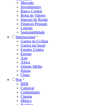
Mercado
Investimentos
Banco Central
Bolsa de Valores
Imposto de Renda
Finanças Pessoais
Loterias
Sustentabilidade
Internacional
Guerra na Ucrânia
Guerra em Israel
Estados Unidos
Europa
Ásia
África
Oriente Médio
Rússia
China
Pop
BBB
Carnaval
Celebridades
Cinema
Música
Realities