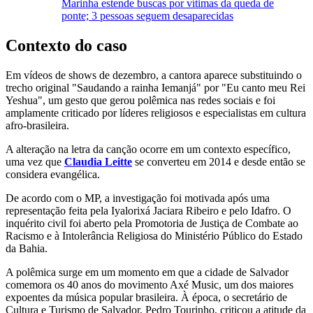
Marinha estende buscas por vítimas da queda de
ponte; 3 pessoas seguem desaparecidas
Contexto do caso
Em vídeos de shows de dezembro, a cantora aparece substituindo o
trecho original "Saudando a rainha Iemanjá" por "Eu canto meu Rei
Yeshua", um gesto que gerou polêmica nas redes sociais e foi
amplamente criticado por líderes religiosos e especialistas em cultura
afro-brasileira.
A alteração na letra da canção ocorre em um contexto específico,
uma vez que
Claudia Leitte
se converteu em 2014 e desde então se
considera evangélica.
De acordo com o MP, a investigação foi motivada após uma
representação feita pela Iyalorixá Jaciara Ribeiro e pelo Idafro. O
inquérito civil foi aberto pela Promotoria de Justiça de Combate ao
Racismo e à Intolerância Religiosa do Ministério Público do Estado
da Bahia.
A polêmica surge em um momento em que a cidade de Salvador
comemora os 40 anos do movimento Axé Music, um dos maiores
expoentes da música popular brasileira. À época, o secretário de
Cultura e Turismo de Salvador, Pedro Tourinho, criticou a atitude da