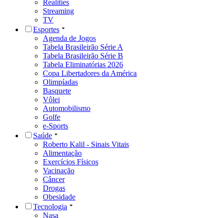
Realities
Streaming
TV
Esportes
Agenda de Jogos
Tabela Brasileirão Série A
Tabela Brasileirão Série B
Tabela Eliminatórias 2026
Copa Libertadores da América
Olimpíadas
Basquete
Vôlei
Automobilismo
Golfe
e-Sports
Saúde
Roberto Kalil - Sinais Vitais
Alimentação
Exercícios Físicos
Vacinação
Câncer
Drogas
Obesidade
Tecnologia
Nasa