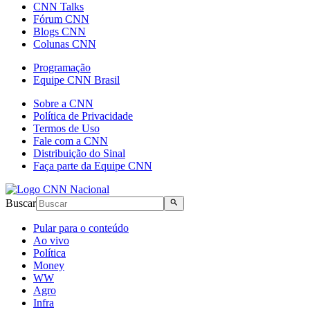
CNN Talks
Fórum CNN
Blogs CNN
Colunas CNN
Programação
Equipe CNN Brasil
Sobre a CNN
Política de Privacidade
Termos de Uso
Fale com a CNN
Distribuição do Sinal
Faça parte da Equipe CNN
Buscar
Pular para o conteúdo
Ao vivo
Política
Money
WW
Agro
Infra