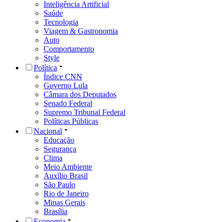
Inteligência Artificial
Saúde
Tecnologia
Viagem & Gastronomia
Auto
Comportamento
Style
Política
Índice CNN
Governo Lula
Câmara dos Deputados
Senado Federal
Supremo Tribunal Federal
Políticas Públicas
Nacional
Educação
Segurança
Clima
Meio Ambiente
Auxílio Brasil
São Paulo
Rio de Janeiro
Minas Gerais
Brasília
Economia