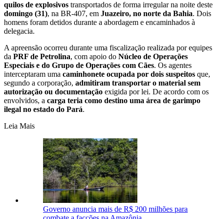
quilos de explosivos
transportados de forma irregular na noite deste
domingo (31)
, na BR-407, em
Juazeiro, no norte da Bahia
. Dois
homens foram detidos durante a abordagem e encaminhados à
delegacia.
A apreensão ocorreu durante uma fiscalização realizada por equipes
da
PRF de Petrolina
, com apoio do
Núcleo de Operações
Especiais e do Grupo de Operações com Cães
. Os agentes
interceptaram uma
caminhonete ocupada por dois suspeitos
que,
segundo a corporação,
admitiram transportar o material sem
autorização ou documentação
exigida por lei. De acordo com os
envolvidos, a
carga teria como destino uma área de garimpo
ilegal no estado do Pará
.
Leia Mais
Governo anuncia mais de R$ 200 milhões para
combate a facções na Amazônia