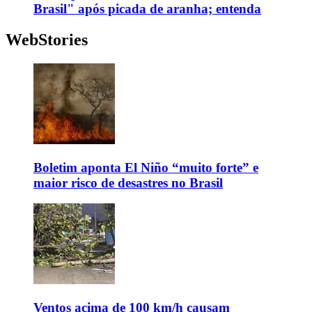
Brasil" após picada de aranha; entenda
WebStories
Boletim aponta El Niño “muito forte” e
maior risco de desastres no Brasil
Ventos acima de 100 km/h causam