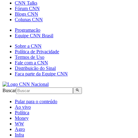
CNN Talks
Fórum CNN
Blogs CNN
Colunas CNN
Programação
Equipe CNN Brasil
Sobre a CNN
Política de Privacidade
Termos de Uso
Fale com a CNN
Distribuição do Sinal
Faça parte da Equipe CNN
Buscar
Pular para o conteúdo
Ao vivo
Política
Money
WW
Agro
Infra