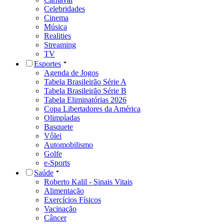
Celebridades
Cinema
Música
Realities
Streaming
TV
Esportes
Agenda de Jogos
Tabela Brasileirão Série A
Tabela Brasileirão Série B
Tabela Eliminatórias 2026
Copa Libertadores da América
Olimpíadas
Basquete
Vôlei
Automobilismo
Golfe
e-Sports
Saúde
Roberto Kalil - Sinais Vitais
Alimentação
Exercícios Físicos
Vacinação
Câncer