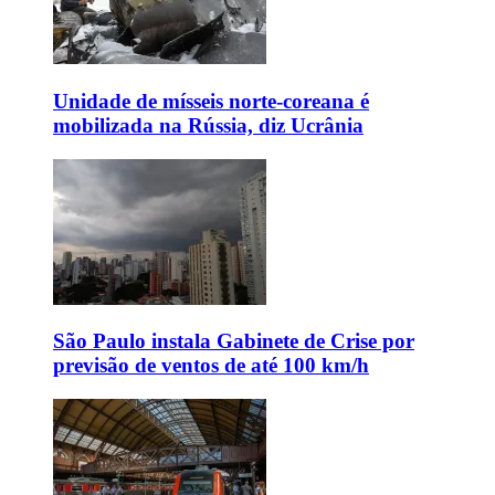
Unidade de mísseis norte-coreana é
mobilizada na Rússia, diz Ucrânia
São Paulo instala Gabinete de Crise por
previsão de ventos de até 100 km/h