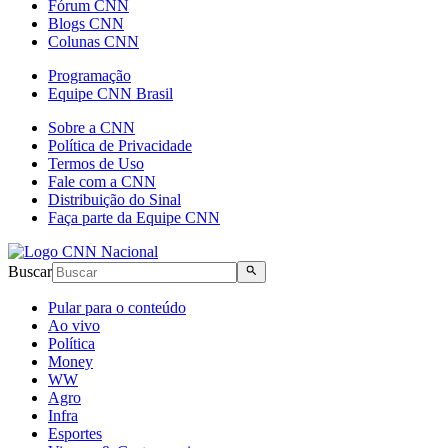
Fórum CNN
Blogs CNN
Colunas CNN
Programação
Equipe CNN Brasil
Sobre a CNN
Política de Privacidade
Termos de Uso
Fale com a CNN
Distribuição do Sinal
Faça parte da Equipe CNN
Buscar
Pular para o conteúdo
Ao vivo
Política
Money
WW
Agro
Infra
Esportes