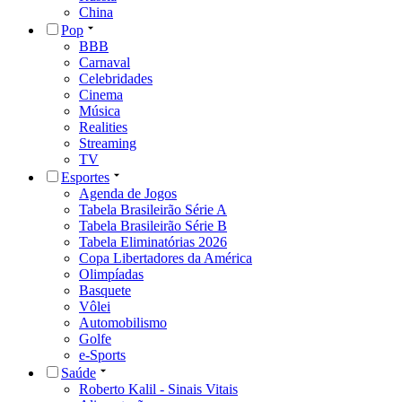
China
Pop
BBB
Carnaval
Celebridades
Cinema
Música
Realities
Streaming
TV
Esportes
Agenda de Jogos
Tabela Brasileirão Série A
Tabela Brasileirão Série B
Tabela Eliminatórias 2026
Copa Libertadores da América
Olimpíadas
Basquete
Vôlei
Automobilismo
Golfe
e-Sports
Saúde
Roberto Kalil - Sinais Vitais