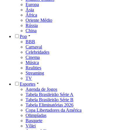
Europa
Ásia
África
Oriente Médio
Rússia
China
Pop
BBB
Carnaval
Celebridades
Cinema
Música
Realities
Streaming
TV
Esportes
Agenda de Jogos
Tabela Brasileirão Série A
Tabela Brasileirão Série B
Tabela Eliminatórias 2026
Copa Libertadores da América
Olimpíadas
Basquete
Vôlei