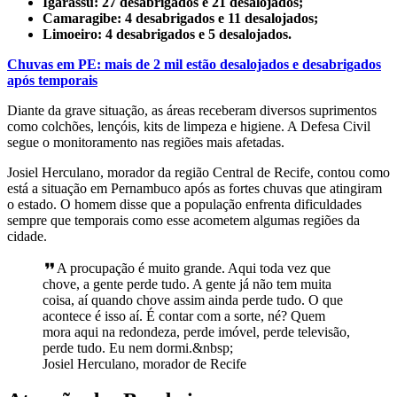
Igarassu: 27 desabrigados e 21 desalojados;
Camaragibe: 4 desabrigados e 11 desalojados;
Limoeiro: 4 desabrigados e 5 desalojados.
Chuvas em PE: mais de 2 mil estão desalojados e desabrigados
após temporais
Diante da grave situação, as áreas receberam diversos suprimentos
como colchões, lençóis, kits de limpeza e higiene. A Defesa Civil
segue o monitoramento nas regiões mais afetadas.
Josiel Herculano, morador da região Central de Recife, contou como
está a situação em Pernambuco após as fortes chuvas que atingiram
o estado. O homem disse que a população enfrenta dificuldades
sempre que temporais como esse acometem algumas regiões da
cidade.
A procupação é muito grande. Aqui toda vez que
chove, a gente perde tudo. A gente já não tem muita
coisa, aí quando chove assim ainda perde tudo. O que
acontece é isso aí. É contar com a sorte, né? Quem
mora aqui na redondeza, perde imóvel, perde televisão,
perde tudo. Eu nem dormi.&nbsp;
Josiel Herculano, morador de Recife