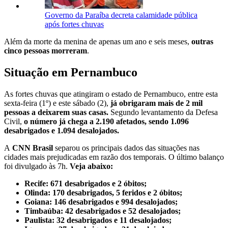
Governo da Paraíba decreta calamidade pública
após fortes chuvas
Além da morte da menina de apenas um ano e seis meses,
outras
cinco pessoas morreram
.
Situação em Pernambuco
As fortes chuvas que atingiram o estado de Pernambuco, entre esta
sexta-feira (1º) e este sábado (2),
já obrigaram mais de 2 mil
pessoas a deixarem suas casas.
Segundo levantamento da Defesa
Civil,
o número já chega a 2.190 afetados, sendo 1.096
desabrigados e 1.094 desalojados.
A
CNN Brasil
separou os principais dados das situações nas
cidades mais prejudicadas em razão dos temporais. O último balanço
foi divulgado às 7h.
Veja abaixo:
Recife: 671 desabrigados e 2 óbitos;
Olinda: 170 desabrigados, 5 feridos e 2 óbitos;
Goiana: 146 desabrigados e 994 desalojados;
Timbaúba: 42 desabrigados e 52 desalojados;
Paulista: 32 desabrigados e 11 desalojados;