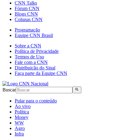
CNN Talks
Fórum CNN
Blogs CNN
Colunas CNN
Programação
Equipe CNN Brasil
Sobre a CNN
Política de Privacidade
Termos de Uso
Fale com a CNN
Distribuição do Sinal
Faça parte da Equipe CNN
Buscar
Pular para o conteúdo
Ao vivo
Política
Money
WW
Agro
Infra