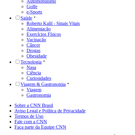
Automobilismo
Golfe
e-Sports
Saúde
Roberto Kalil - Sinais Vitais
Alimentação
Exercícios Físicos
Vacinação
Câncer
Drogas
Obesidade
Tecnologia
Nasa
Ciência
Curiosidades
Viagem & Gastronomia
Viagem
Gastronomia
Sobre a CNN Brasil
Aviso Legal e Política de Privacidade
Termos de Uso
Fale com a CNN
Faça parte da Equipe CNN