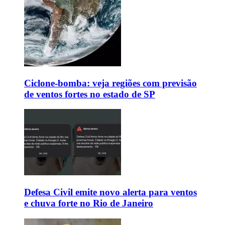
Ciclone-bomba: veja regiões com previsão
de ventos fortes no estado de SP
Defesa Civil emite novo alerta para ventos
e chuva forte no Rio de Janeiro