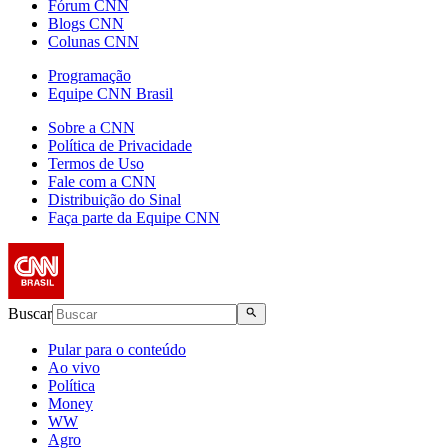
Fórum CNN
Blogs CNN
Colunas CNN
Programação
Equipe CNN Brasil
Sobre a CNN
Política de Privacidade
Termos de Uso
Fale com a CNN
Distribuição do Sinal
Faça parte da Equipe CNN
Buscar
Pular para o conteúdo
Ao vivo
Política
Money
WW
Agro