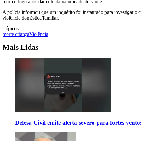
morreu logo após dar entrada na unidade de saúde.
A polícia informou que um inquérito foi instaurado para investigar o 
violência doméstica/familiar.
Tópicos
morte criança
Violência
Mais Lidas
Defesa Civil emite alerta severo para fortes vent