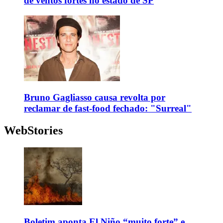
de ventos fortes no estado de SP
Bruno Gagliasso causa revolta por
reclamar de fast-food fechado: "Surreal"
WebStories
Boletim aponta El Niño “muito forte” e