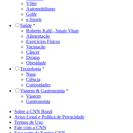
Vôlei
Automobilismo
Golfe
e-Sports
Saúde
Roberto Kalil - Sinais Vitais
Alimentação
Exercícios Físicos
Vacinação
Câncer
Drogas
Obesidade
Tecnologia
Nasa
Ciência
Curiosidades
Viagem & Gastronomia
Viagem
Gastronomia
Sobre a CNN Brasil
Aviso Legal e Política de Privacidade
Termos de Uso
Fale com a CNN
Faça parte da Equipe CNN