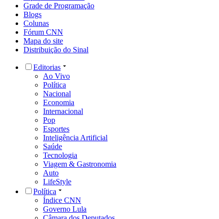
Grade de Programação
Blogs
Colunas
Fórum CNN
Mapa do site
Distribuição do Sinal
Editorias
Ao Vivo
Política
Nacional
Economia
Internacional
Pop
Esportes
Inteligência Artificial
Saúde
Tecnologia
Viagem & Gastronomia
Auto
LifeStyle
Política
Índice CNN
Governo Lula
Câmara dos Deputados