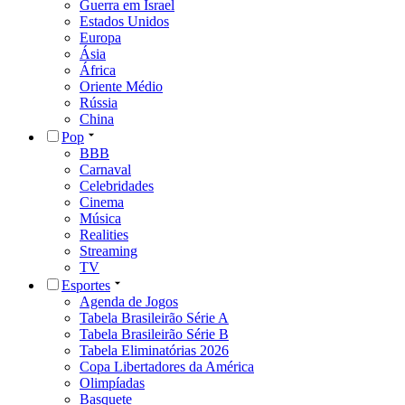
Guerra em Israel
Estados Unidos
Europa
Ásia
África
Oriente Médio
Rússia
China
Pop
BBB
Carnaval
Celebridades
Cinema
Música
Realities
Streaming
TV
Esportes
Agenda de Jogos
Tabela Brasileirão Série A
Tabela Brasileirão Série B
Tabela Eliminatórias 2026
Copa Libertadores da América
Olimpíadas
Basquete