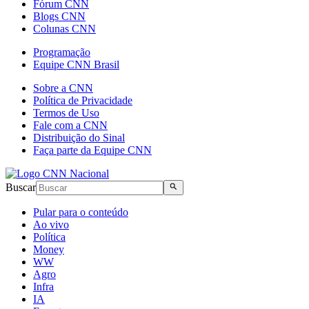
Fórum CNN
Blogs CNN
Colunas CNN
Programação
Equipe CNN Brasil
Sobre a CNN
Política de Privacidade
Termos de Uso
Fale com a CNN
Distribuição do Sinal
Faça parte da Equipe CNN
Buscar
Pular para o conteúdo
Ao vivo
Política
Money
WW
Agro
Infra
IA