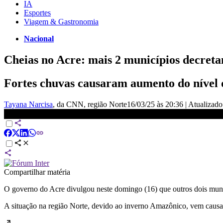
IA
Esportes
Viagem & Gastronomia
Nacional
Cheias no Acre: mais 2 municípios decret
Fortes chuvas causaram aumento do nível do
Tayana Narcisa
, da CNN
, região Norte
16/03/25 às 20:36
|
Atualizad
Cheias no Acre: mais 2 municípios decretam situação de emergênci
Compartilhar matéria
O governo do Acre divulgou neste domingo (16) que outros dois munic
A situação na região Norte, devido ao inverno Amazônico, vem causan