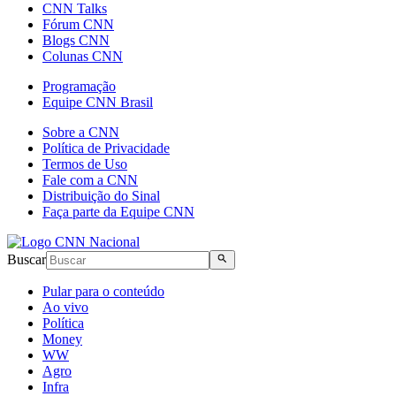
CNN Talks
Fórum CNN
Blogs CNN
Colunas CNN
Programação
Equipe CNN Brasil
Sobre a CNN
Política de Privacidade
Termos de Uso
Fale com a CNN
Distribuição do Sinal
Faça parte da Equipe CNN
Buscar
Pular para o conteúdo
Ao vivo
Política
Money
WW
Agro
Infra