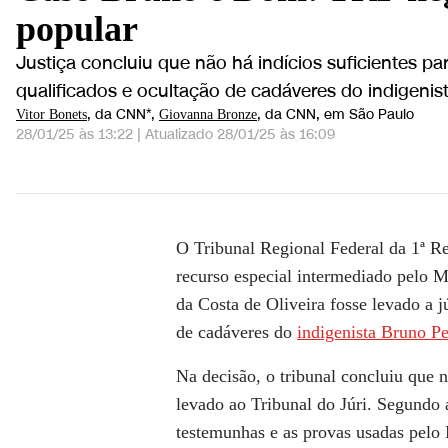
popular
Justiça concluiu que não há indícios suficientes p
qualificados e ocultação de cadáveres do indigenista
, da CNN*
,
, da CNN
, em São Paulo
Vitor Bonets
Giovanna Bronze
28/01/25 às 13:22
|
Atualizado
28/01/25 às 16:09
Caso Dom e Bruno: Justiça nega recurso que ten
O Tribunal Regional Federal da 1ª R
recurso especial intermediado pelo 
da Costa de Oliveira
fosse levado a j
de cadáveres do
indigenista Bruno Pe
Na decisão, o tribunal concluiu que
n
levado ao Tribunal do Júri
. Segundo 
testemunhas e as provas usadas pel