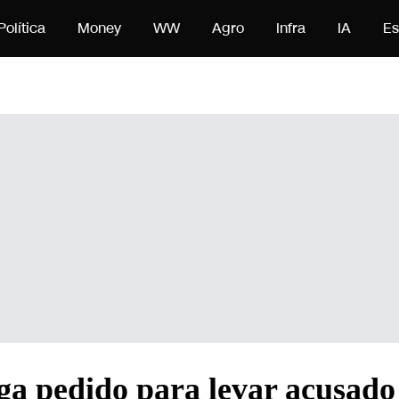
eúdo
Política
Money
WW
Agro
Infra
IA
Es
 pedido para levar acusado 