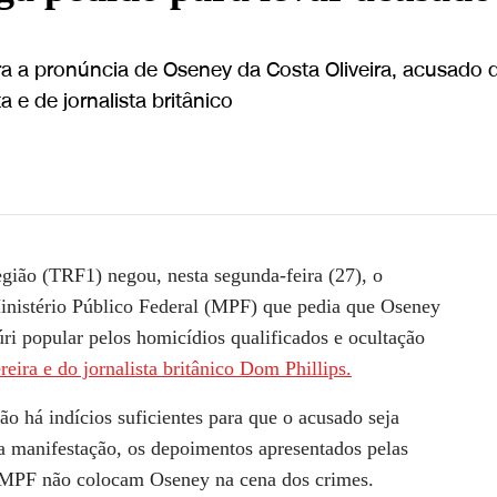
ara a pronúncia de Oseney da Costa Oliveira, acusado 
 e de jornalista britânico
tava levar acusado a júri | BASTIDORES CNN
egião (TRF1)
negou
, nesta segunda-feira (27), o
Ministério Público Federal (MPF) que pedia que Oseney
úri popular
pelos homicídios qualificados e ocultação
reira e do jornalista britânico Dom Phillips
.
ão há indícios suficientes para que o acusado seja
a manifestação, os depoimentos apresentados pelas
o MPF não colocam Oseney na cena dos crimes.