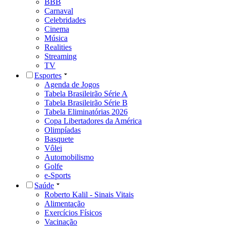
BBB
Carnaval
Celebridades
Cinema
Música
Realities
Streaming
TV
Esportes
Agenda de Jogos
Tabela Brasileirão Série A
Tabela Brasileirão Série B
Tabela Eliminatórias 2026
Copa Libertadores da América
Olimpíadas
Basquete
Vôlei
Automobilismo
Golfe
e-Sports
Saúde
Roberto Kalil - Sinais Vitais
Alimentação
Exercícios Físicos
Vacinação