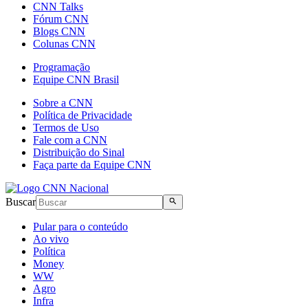
CNN Talks
Fórum CNN
Blogs CNN
Colunas CNN
Programação
Equipe CNN Brasil
Sobre a CNN
Política de Privacidade
Termos de Uso
Fale com a CNN
Distribuição do Sinal
Faça parte da Equipe CNN
Buscar
Pular para o conteúdo
Ao vivo
Política
Money
WW
Agro
Infra