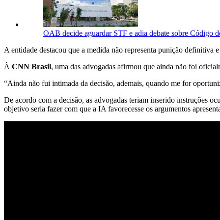
OAB decide aguardar STF e adia debate sobre Código 
A entidade destacou que a medida não representa punição definitiva e q
À
CNN Brasil
, uma das advogadas afirmou que ainda não foi ofici
“Ainda não fui intimada da decisão, ademais, quando me for oportuniz
De acordo com a decisão, as advogadas teriam inserido instruções ocu
objetivo seria fazer com que a IA favorecesse os argumentos apresent