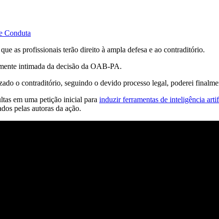
de Conduta
ue as profissionais terão direito à ampla defesa e ao contraditório.
almente intimada da decisão da OAB-PA.
ado o contraditório, seguindo o devido processo legal, poderei finalmen
ltas em uma petição inicial para
induzir ferramentas de inteligência artif
ados pelas autoras da ação.