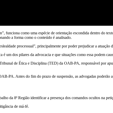
”, funciona como uma espécie de orientação escondida dentro do texto
ionando a forma como o conteúdo é analisado.
ealdade processual”, principalmente por poder prejudicar a atuação da 
ca é um dos pilares da advocacia e que situações como essa podem causa
ribunal de Ética e Disciplina (TED) da OAB-PA, responsável por apurar
OAB-PA. Antes do fim do prazo de suspensão, as advogadas poderão apr
alho da 8ª Região identificar a presença dos comandos ocultos na peti
itigância de má-fé.