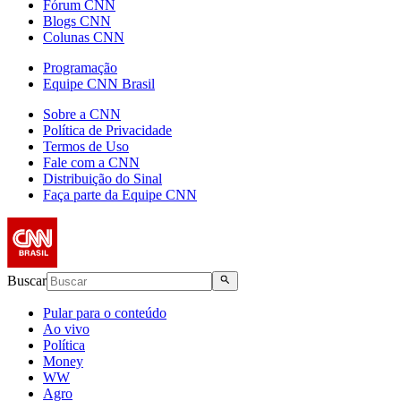
Fórum CNN
Blogs CNN
Colunas CNN
Programação
Equipe CNN Brasil
Sobre a CNN
Política de Privacidade
Termos de Uso
Fale com a CNN
Distribuição do Sinal
Faça parte da Equipe CNN
Buscar
Pular para o conteúdo
Ao vivo
Política
Money
WW
Agro