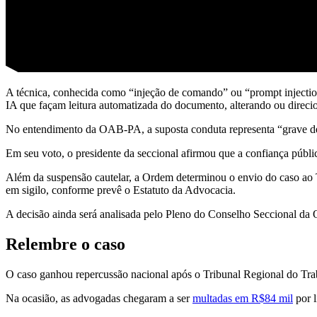
A técnica, conhecida como “injeção de comando” ou “prompt injection
IA que façam leitura automatizada do documento, alterando ou direc
No entendimento da OAB-PA, a suposta conduta representa “grave desl
Em seu voto, o presidente da seccional afirmou que a confiança públi
Além da suspensão cautelar, a Ordem determinou o envio do caso ao T
em sigilo, conforme prevê o Estatuto da Advocacia.
A decisão ainda será analisada pelo Pleno do Conselho Seccional da 
Relembre o caso
O caso ganhou repercussão nacional após o Tribunal Regional do Trab
Na ocasião, as advogadas chegaram a ser
multadas em R$84 mil
por l