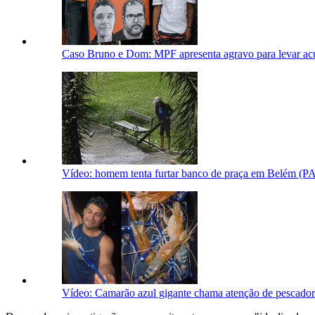
Caso Bruno e Dom: MPF apresenta agravo para levar acu
Vídeo: homem tenta furtar banco de praça em Belém (PA
Vídeo: Camarão azul gigante chama atenção de pescador