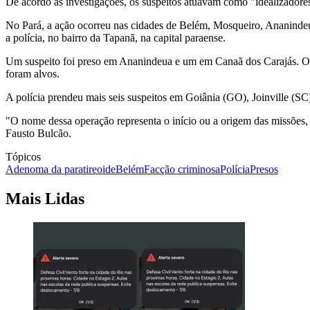
De acordo as investigações, os suspeitos atuavam como "idealizadores 
No Pará, a ação ocorreu nas cidades de Belém, Mosqueiro, Ananindeu
a polícia, no bairro da Tapanã, na capital paraense.
Um suspeito foi preso em Ananindeua e um em Canaã dos Carajás. Ou
foram alvos.
A polícia prendeu mais seis suspeitos em Goiânia (GO), Joinville (
"O nome dessa operação representa o início ou a origem das missões,
Fausto Bulcão.
Tópicos
Adenoma da paratireoide
Belém
Facção criminosa
Polícia
Presos
Mais Lidas