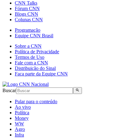
CNN Talks
Fórum CNN
Blogs CNN
Colunas CNN
Programação
Equipe CNN Brasil
Sobre a CNN
Política de Privacidade
Termos de Uso
Fale com a CNN
Distribuição do Sinal
Faça parte da Equipe CNN
Buscar
Pular para o conteúdo
Ao vivo
Política
Money
WW
Agro
Infra