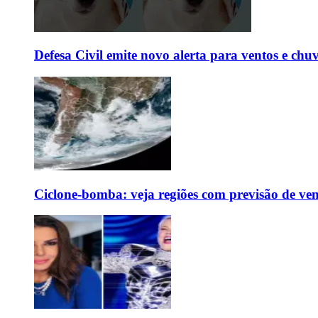
Defesa Civil emite novo alerta para ventos e chu
Ciclone-bomba: veja regiões com previsão de ven