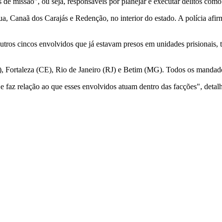
de missão", ou seja, responsáveis por planejar e executar delitos como
a, Canaã dos Carajás e Redenção, no interior do estado. A polícia af
tros cincos envolvidos que já estavam presos em unidades prisionais
SC), Fortaleza (CE), Rio de Janeiro (RJ) e Betim (MG). Todos os mand
 e faz relação ao que esses envolvidos atuam dentro das facções", det