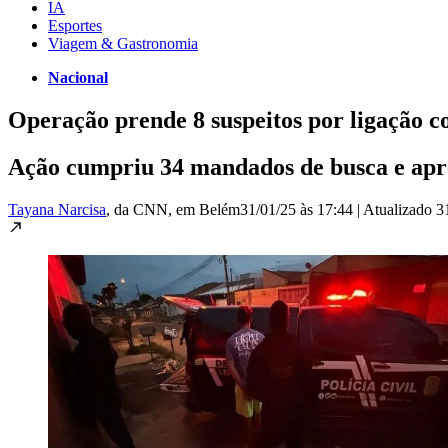
IA
Esportes
Viagem & Gastronomia
Nacional
Operação prende 8 suspeitos por ligação c
Ação cumpriu 34 mandados de busca e apre
Tayana Narcisa
, da CNN
, em Belém
31/01/25 às 17:44
|
Atualizado
3