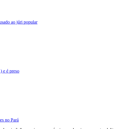
sado ao júri popular
) e é preso
es no Pará