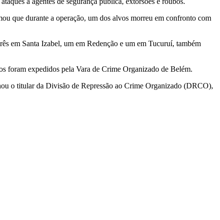
 ataques a agentes de segurança pública, extorsões e roubos.
irmou que durante a operação, um dos alvos morreu em confronto com
, três em Santa Izabel, um em Redenção e um em Tucuruí, também
ados foram expedidos pela Vara de Crime Organizado de Belém.
alhou o titular da Divisão de Repressão ao Crime Organizado (DRCO),