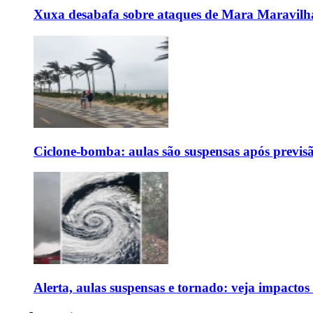
Xuxa desabafa sobre ataques de Mara Maravilh
Ciclone-bomba: aulas são suspensas após previs
Alerta, aulas suspensas e tornado: veja impactos