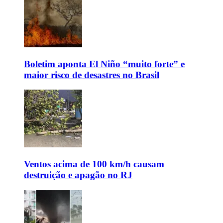
Boletim aponta El Niño “muito forte” e
maior risco de desastres no Brasil
Ventos acima de 100 km/h causam
destruição e apagão no RJ