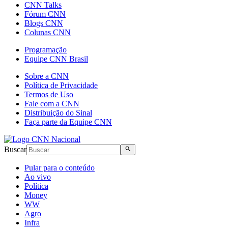
CNN Talks
Fórum CNN
Blogs CNN
Colunas CNN
Programação
Equipe CNN Brasil
Sobre a CNN
Política de Privacidade
Termos de Uso
Fale com a CNN
Distribuição do Sinal
Faça parte da Equipe CNN
Buscar
Pular para o conteúdo
Ao vivo
Política
Money
WW
Agro
Infra