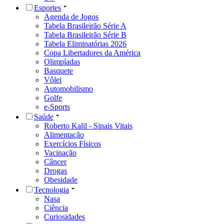
Esportes
Agenda de Jogos
Tabela Brasileirão Série A
Tabela Brasileirão Série B
Tabela Eliminatórias 2026
Copa Libertadores da América
Olimpíadas
Basquete
Vôlei
Automobilismo
Golfe
e-Sports
Saúde
Roberto Kalil - Sinais Vitais
Alimentação
Exercícios Físicos
Vacinação
Câncer
Drogas
Obesidade
Tecnologia
Nasa
Ciência
Curiosidades