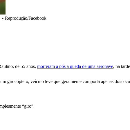
•
Reprodução/Facebook
 Raulino, de 55 anos,
morreram a pós a queda de uma aeronave
, na tard
m girocóptero, veículo leve que geralmente comporta apenas dois ocupan
mplesmente “giro”.