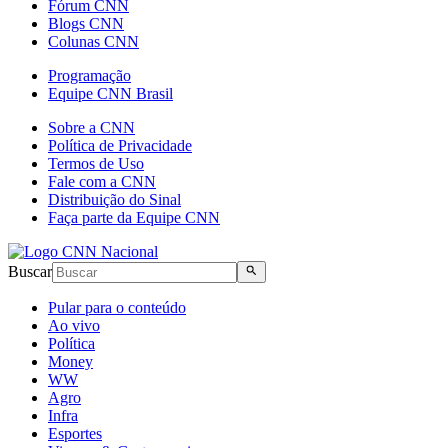
Fórum CNN
Blogs CNN
Colunas CNN
Programação
Equipe CNN Brasil
Sobre a CNN
Política de Privacidade
Termos de Uso
Fale com a CNN
Distribuição do Sinal
Faça parte da Equipe CNN
Buscar
Pular para o conteúdo
Ao vivo
Política
Money
WW
Agro
Infra
Esportes