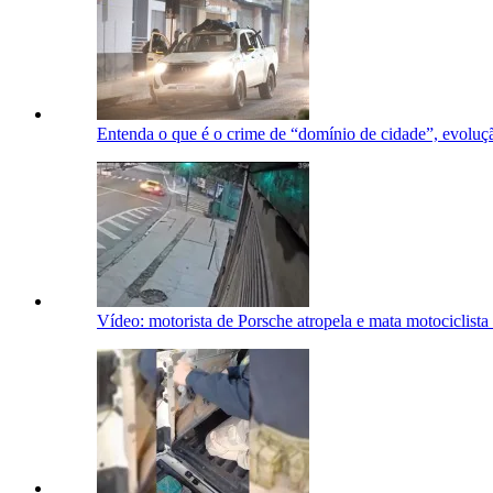
Entenda o que é o crime de “domínio de cidade”, evolu
Vídeo: motorista de Porsche atropela e mata motociclista