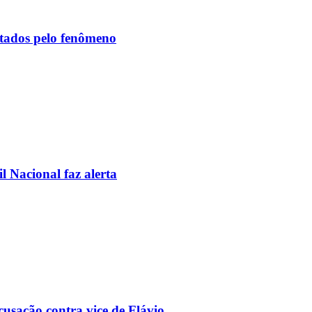
etados pelo fenômeno
l Nacional faz alerta
usação contra vice de Flávio