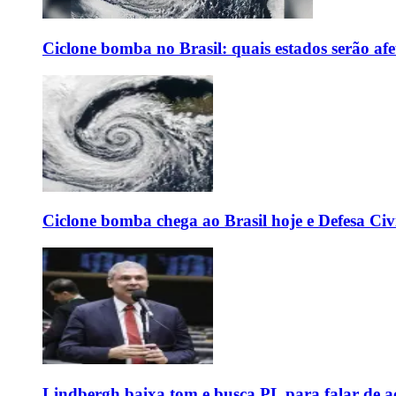
Ciclone bomba no Brasil: quais estados serão af
Ciclone bomba chega ao Brasil hoje e Defesa Civi
Lindbergh baixa tom e busca PL para falar de ac