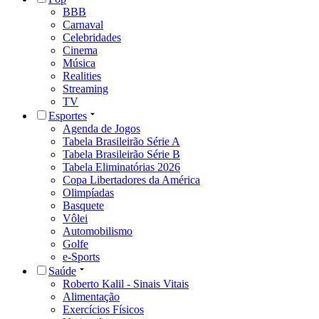
BBB
Carnaval
Celebridades
Cinema
Música
Realities
Streaming
TV
Esportes
Agenda de Jogos
Tabela Brasileirão Série A
Tabela Brasileirão Série B
Tabela Eliminatórias 2026
Copa Libertadores da América
Olimpíadas
Basquete
Vôlei
Automobilismo
Golfe
e-Sports
Saúde
Roberto Kalil - Sinais Vitais
Alimentação
Exercícios Físicos