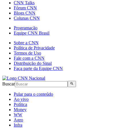
CNN Talks
Fórum CNN
Blogs CNN
Colunas CNN
Programação
Equipe CNN Brasil
Sobre a CNN
Política de Privacidade
Termos de Uso
Fale com a CNN
Distribuição do Sinal
Faça parte da Equipe CNN
Buscar
Pular para o conteúdo
Ao vivo
Política
Money
WW
Agro
Infra