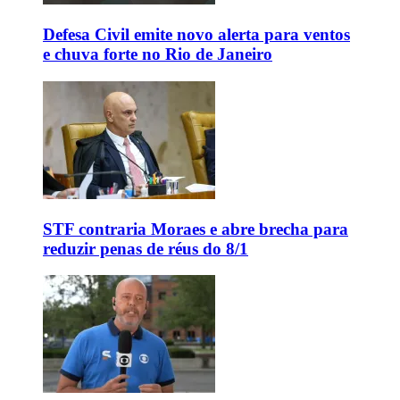
Defesa Civil emite novo alerta para ventos
e chuva forte no Rio de Janeiro
STF contraria Moraes e abre brecha para
reduzir penas de réus do 8/1