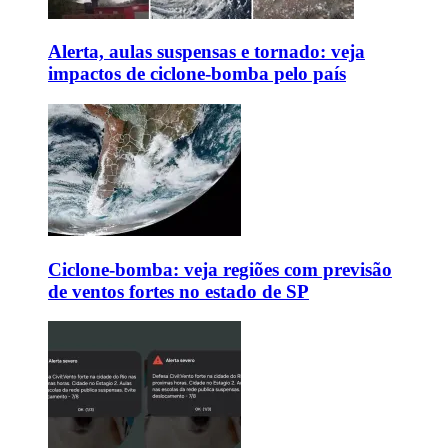
Alerta, aulas suspensas e tornado: veja
impactos de ciclone-bomba pelo país
Ciclone-bomba: veja regiões com previsão
de ventos fortes no estado de SP