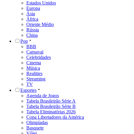
Estados Unidos
Europa
Ásia
África
Oriente Médio
Rússia
China
Pop
BBB
Carnaval
Celebridades
Cinema
Música
Realities
Streaming
TV
Esportes
Agenda de Jogos
Tabela Brasileirão Série A
Tabela Brasileirão Série B
Tabela Eliminatórias 2026
Copa Libertadores da América
Olimpíadas
Basquete
Vôlei