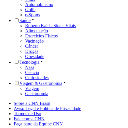
Automobilismo
Golfe
e-Sports
Saúde
Roberto Kalil - Sinais Vitais
Alimentação
Exercícios Físicos
Vacinação
Câncer
Drogas
Obesidade
Tecnologia
Nasa
Ciência
Curiosidades
Viagem & Gastronomia
Viagem
Gastronomia
Sobre a CNN Brasil
Aviso Legal e Política de Privacidade
Termos de Uso
Fale com a CNN
Faça parte da Equipe CNN