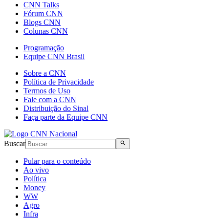
CNN Talks
Fórum CNN
Blogs CNN
Colunas CNN
Programação
Equipe CNN Brasil
Sobre a CNN
Política de Privacidade
Termos de Uso
Fale com a CNN
Distribuição do Sinal
Faça parte da Equipe CNN
Buscar
Pular para o conteúdo
Ao vivo
Política
Money
WW
Agro
Infra