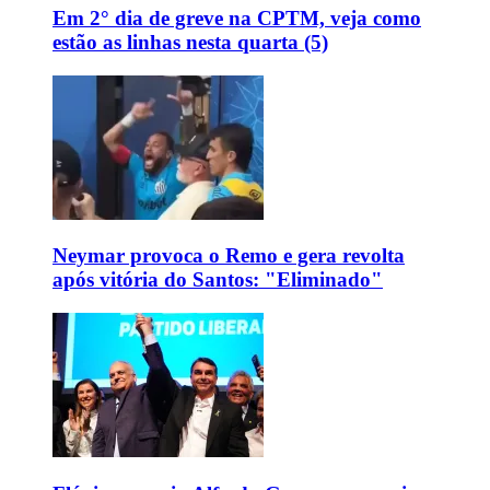
Em 2° dia de greve na CPTM, veja como
estão as linhas nesta quarta (5)
Neymar provoca o Remo e gera revolta
após vitória do Santos: "Eliminado"