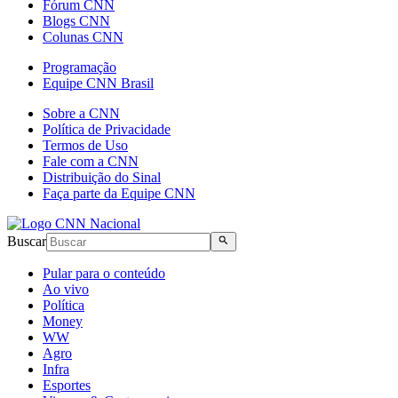
Fórum CNN
Blogs CNN
Colunas CNN
Programação
Equipe CNN Brasil
Sobre a CNN
Política de Privacidade
Termos de Uso
Fale com a CNN
Distribuição do Sinal
Faça parte da Equipe CNN
Buscar
Pular para o conteúdo
Ao vivo
Política
Money
WW
Agro
Infra
Esportes