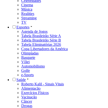
Celebridades
Cinema
Música
Realities
Streaming
TV
Esportes
Agenda de Jogos
Tabela Brasileirão Série A
Tabela Brasileirão Série B
Tabela Eliminatórias 2026
Copa Libertadores da América
Olimpíadas
Basquete
Vôlei
Automobilismo
Golfe
e-Sports
Saúde
Roberto Kalil - Sinais Vitais
Alimentação
Exercícios Físicos
Vacinação
Câncer
Drogas