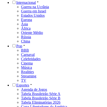
Internacional
Guerra na Ucrânia
Guerra em Israel
Estados Unidos
Europa
Ásia
África
Oriente Médio
Rússia
China
Pop
BBB
Carnaval
Celebridades
Cinema
Música
Realities
Streaming
TV
Esportes
Agenda de Jogos
Tabela Brasileirão Série A
Tabela Brasileirão Série B
Tabela Eliminatórias 2026
Copa Libertadores da América