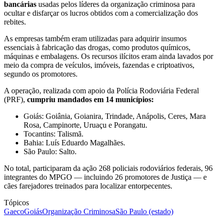
bancárias
usadas pelos líderes da organização criminosa para
ocultar e disfarçar os lucros obtidos com a comercialização dos
rebites.
As empresas também eram utilizadas para adquirir insumos
essenciais à fabricação das drogas, como produtos químicos,
máquinas e embalagens. Os recursos ilícitos eram ainda lavados por
meio da compra de veículos, imóveis, fazendas e criptoativos,
segundo os promotores.
A operação, realizada com apoio da Polícia Rodoviária Federal
(PRF),
cumpriu mandados em 14 municípios:
Goiás: Goiânia, Goianira, Trindade, Anápolis, Ceres, Mara
Rosa, Campinorte, Uruaçu e Porangatu.
Tocantins: Talismã.
Bahia: Luís Eduardo Magalhães.
São Paulo: Salto.
No total, participaram da ação 268 policiais rodoviários federais, 96
integrantes do MPGO — incluindo 26 promotores de Justiça — e
cães farejadores treinados para localizar entorpecentes.
Tópicos
Gaeco
Goiás
Organização Criminosa
São Paulo (estado)