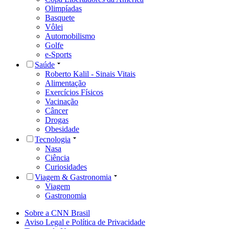
Olimpíadas
Basquete
Vôlei
Automobilismo
Golfe
e-Sports
Saúde
Roberto Kalil - Sinais Vitais
Alimentação
Exercícios Físicos
Vacinação
Câncer
Drogas
Obesidade
Tecnologia
Nasa
Ciência
Curiosidades
Viagem & Gastronomia
Viagem
Gastronomia
Sobre a CNN Brasil
Aviso Legal e Política de Privacidade