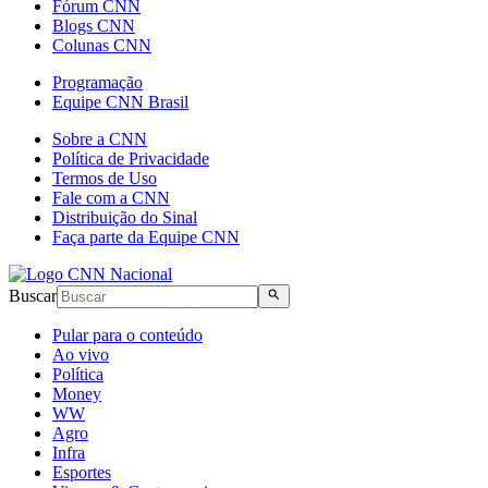
Fórum CNN
Blogs CNN
Colunas CNN
Programação
Equipe CNN Brasil
Sobre a CNN
Política de Privacidade
Termos de Uso
Fale com a CNN
Distribuição do Sinal
Faça parte da Equipe CNN
Buscar
Pular para o conteúdo
Ao vivo
Política
Money
WW
Agro
Infra
Esportes