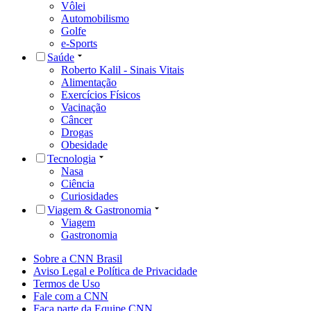
Vôlei
Automobilismo
Golfe
e-Sports
Saúde
Roberto Kalil - Sinais Vitais
Alimentação
Exercícios Físicos
Vacinação
Câncer
Drogas
Obesidade
Tecnologia
Nasa
Ciência
Curiosidades
Viagem & Gastronomia
Viagem
Gastronomia
Sobre a CNN Brasil
Aviso Legal e Política de Privacidade
Termos de Uso
Fale com a CNN
Faça parte da Equipe CNN