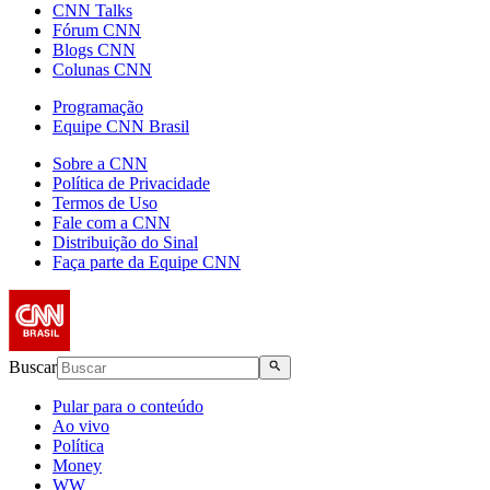
CNN Talks
Fórum CNN
Blogs CNN
Colunas CNN
Programação
Equipe CNN Brasil
Sobre a CNN
Política de Privacidade
Termos de Uso
Fale com a CNN
Distribuição do Sinal
Faça parte da Equipe CNN
Buscar
Pular para o conteúdo
Ao vivo
Política
Money
WW