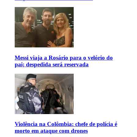
Messi viaja a Rosário para o velório do
pai; despedida será reservada
Violência na Colômbia: chefe de polícia é
morto em ataque com drones