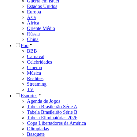
Guerra em Israel
Estados Unidos
Europa
Ásia
África
Oriente Médio
Rússia
China
Pop
BBB
Carnaval
Celebridades
Cinema
Música
Realities
Streaming
TV
Esportes
Agenda de Jogos
Tabela Brasileirão Série A
Tabela Brasileirão Série B
Tabela Eliminatórias 2026
Copa Libertadores da América
Olimpíadas
Basquete