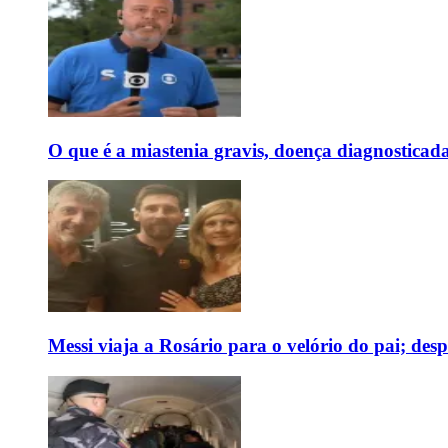
O que é a miastenia gravis, doença diagnostica
Messi viaja a Rosário para o velório do pai; des