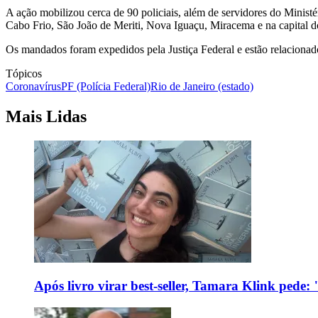
A ação mobilizou cerca de 90 policiais, além de servidores do Mini
Cabo Frio, São João de Meriti, Nova Iguaçu, Miracema e na capital d
Os mandados foram expedidos pela Justiça Federal e estão relacionado
Tópicos
Coronavírus
PF (Polícia Federal)
Rio de Janeiro (estado)
Mais Lidas
Após livro virar best-seller, Tamara Klink pede