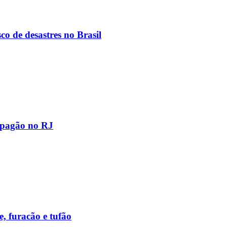
co de desastres no Brasil
apagão no RJ
e, furacão e tufão