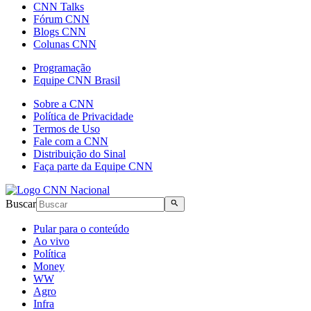
CNN Talks
Fórum CNN
Blogs CNN
Colunas CNN
Programação
Equipe CNN Brasil
Sobre a CNN
Política de Privacidade
Termos de Uso
Fale com a CNN
Distribuição do Sinal
Faça parte da Equipe CNN
Buscar
Pular para o conteúdo
Ao vivo
Política
Money
WW
Agro
Infra