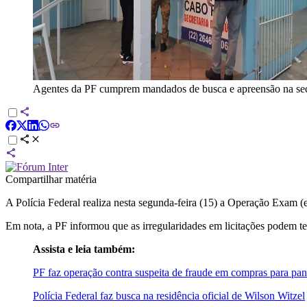
Agentes da PF cumprem mandados de busca e apreensão na secr
Compartilhar matéria
A Polícia Federal realiza nesta segunda-feira (15) a Operação Exam (e
Em nota, a PF informou que as irregularidades em licitações podem t
Assista e leia também:
PF faz operação contra suspeita de fraude em compras para p
Polícia Federal faz busca na residência oficial de Wilson Witzel