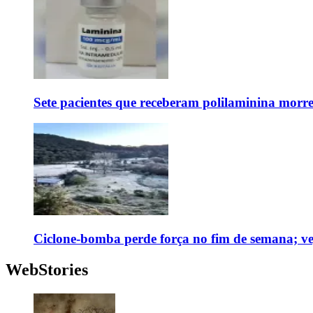
Sete pacientes que receberam polilaminina mor
Ciclone-bomba perde força no fim de semana; vej
WebStories