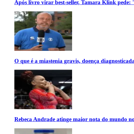
Após livro virar best-seller, Tamara Klink pede
O que é a miastenia gravis, doença diagnostica
Rebeca Andrade atinge maior nota do mundo no