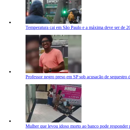
Temperatura cai em São Paulo e a máxima deve ser de 20
Professor negro preso em SP sob acusação de sequestro de
Mulher que levou idoso morto ao banco pode responder p