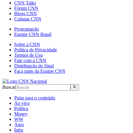
CNN Talks
Fórum CNN
Blogs CNN
Colunas CNN
Programação
Equipe CNN Brasil
Sobre a CNN
Política de Privacidade
Termos de Uso
Fale com a CNN
Distribuição do Sinal
Faça parte da Equipe CNN
Buscar
Pular para o conteúdo
Ao vivo
Política
Money
WW
Agro
Infra