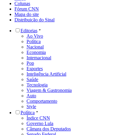
Colunas
Fórum CNN
Mapa do site
Distribuição do Sinal
Editorias
Ao Vivo
Política
Nacional
Economia
Internacional
Pop
Esportes
Inteligência Artificial
Saúde
Tecnologia
Viagem & Gastronomia
Auto
Comportamento
Style
Política
Índice CNN
Governo Lula
Câmara dos Deputados
Senado Federal