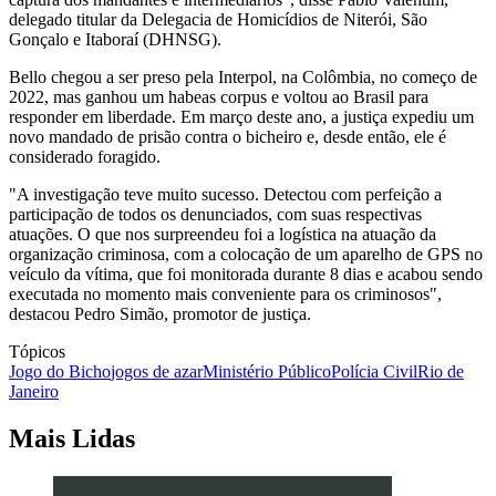
delegado titular da Delegacia de Homicídios de Niterói, São
Gonçalo e Itaboraí (DHNSG).
Bello chegou a ser preso pela Interpol, na Colômbia, no começo de
2022, mas ganhou um habeas corpus e voltou ao Brasil para
responder em liberdade. Em março deste ano, a justiça expediu um
novo mandado de prisão contra o bicheiro e, desde então, ele é
considerado foragido.
"A investigação teve muito sucesso. Detectou com perfeição a
participação de todos os denunciados, com suas respectivas
atuações. O que nos surpreendeu foi a logística na atuação da
organização criminosa, com a colocação de um aparelho de GPS no
veículo da vítima, que foi monitorada durante 8 dias e acabou sendo
executada no momento mais conveniente para os criminosos",
destacou Pedro Simão, promotor de justiça.
Tópicos
Jogo do Bicho
jogos de azar
Ministério Público
Polícia Civil
Rio de
Janeiro
Mais Lidas