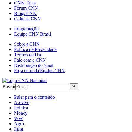
CNN Talks
Fórum CNN
Blogs CNN
Colunas CNN
Programação
Equipe CNN Brasil
Sobre a CNN
Política de Privacidade
Termos de Uso
Fale com a CNN
Distribuição do Sinal
Faça parte da Equipe CNN
Buscar
Pular para o conteúdo
Ao vivo
Política
Money
WW
Agro
Infra