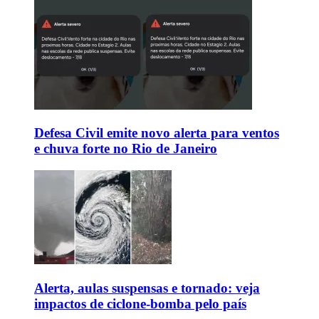
Defesa Civil emite novo alerta para ventos
e chuva forte no Rio de Janeiro
Alerta, aulas suspensas e tornado: veja
impactos de ciclone-bomba pelo país