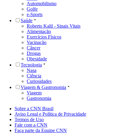
Automobilismo
Golfe
e-Sports
Saúde
Roberto Kalil - Sinais Vitais
Alimentação
Exercícios Físicos
Vacinação
Câncer
Drogas
Obesidade
Tecnologia
Nasa
Ciência
Curiosidades
Viagem & Gastronomia
Viagem
Gastronomia
Sobre a CNN Brasil
Aviso Legal e Política de Privacidade
Termos de Uso
Fale com a CNN
Faça parte da Equipe CNN