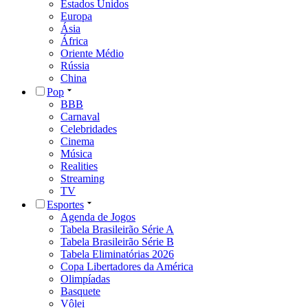
Estados Unidos
Europa
Ásia
África
Oriente Médio
Rússia
China
Pop
BBB
Carnaval
Celebridades
Cinema
Música
Realities
Streaming
TV
Esportes
Agenda de Jogos
Tabela Brasileirão Série A
Tabela Brasileirão Série B
Tabela Eliminatórias 2026
Copa Libertadores da América
Olimpíadas
Basquete
Vôlei