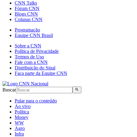
CNN Talks
Fórum CNN
Blogs CNN
Colunas CNN
Programação
Equipe CNN Brasil
Sobre a CNN
Política de Privacidade
Termos de Uso
Fale com a CNN
Distribuição do Sinal
Faça parte da Equipe CNN
Buscar
Pular para o conteúdo
Ao vivo
Política
Money
WW
Agro
Infra