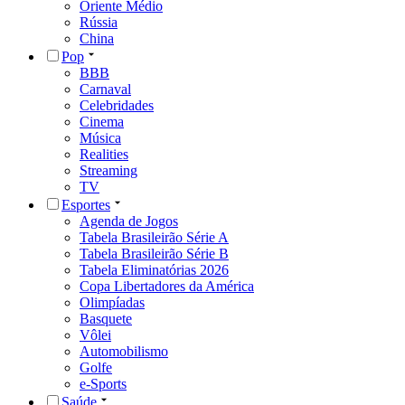
Oriente Médio
Rússia
China
Pop
BBB
Carnaval
Celebridades
Cinema
Música
Realities
Streaming
TV
Esportes
Agenda de Jogos
Tabela Brasileirão Série A
Tabela Brasileirão Série B
Tabela Eliminatórias 2026
Copa Libertadores da América
Olimpíadas
Basquete
Vôlei
Automobilismo
Golfe
e-Sports
Saúde