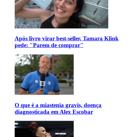
Após livro virar best-seller, Tamara Klink
pede: "Parem de comprar"
O que é a miastenia gravis, doença
diagnosticada em Alex Escobar