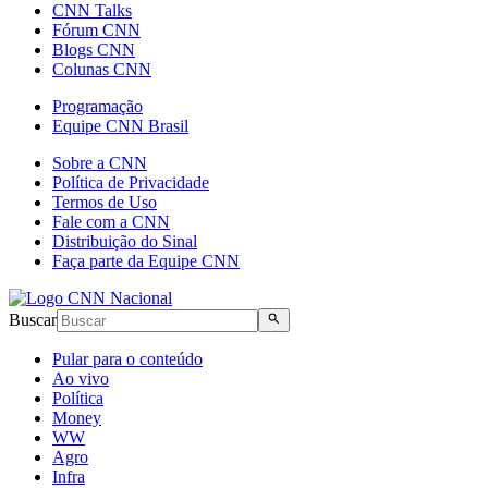
CNN Talks
Fórum CNN
Blogs CNN
Colunas CNN
Programação
Equipe CNN Brasil
Sobre a CNN
Política de Privacidade
Termos de Uso
Fale com a CNN
Distribuição do Sinal
Faça parte da Equipe CNN
Buscar
Pular para o conteúdo
Ao vivo
Política
Money
WW
Agro
Infra