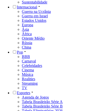
Sustentabilidade
Internacional
Guerra na Ucrânia
Guerra em Israel
Estados Unidos
Europa
Ásia
África
Oriente Médio
Rússia
China
Pop
BBB
Carnaval
Celebridades
Cinema
Música
Realities
Streaming
TV
Esportes
Agenda de Jogos
Tabela Brasileirão Série A
Tabela Brasileirão Série B
Tabela Eliminatórias 2026