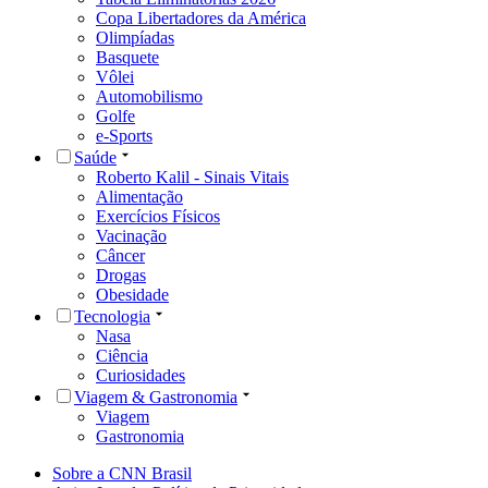
Copa Libertadores da América
Olimpíadas
Basquete
Vôlei
Automobilismo
Golfe
e-Sports
Saúde
Roberto Kalil - Sinais Vitais
Alimentação
Exercícios Físicos
Vacinação
Câncer
Drogas
Obesidade
Tecnologia
Nasa
Ciência
Curiosidades
Viagem & Gastronomia
Viagem
Gastronomia
Sobre a CNN Brasil