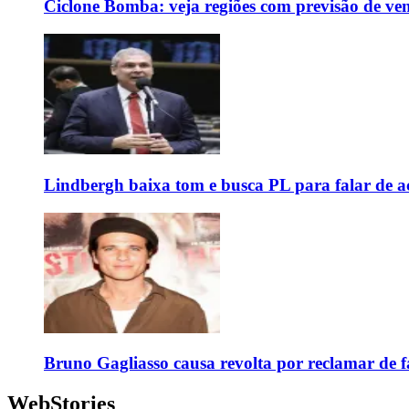
Ciclone Bomba: veja regiões com previsão de ven
Lindbergh baixa tom e busca PL para falar de ac
Bruno Gagliasso causa revolta por reclamar de f
WebStories