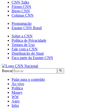
CNN Talks
Fórum CNN
Blogs CNN
Colunas CNN
Programação
Equipe CNN Brasil
Sobre a CNN
Política de Privacidade
Termos de Uso
Fale com a CNN
Distribuição do Sinal
Faça parte da Equipe CNN
Buscar
Pular para o conteúdo
Ao vivo
Política
Money
WW
Agro
Infra