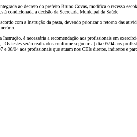
tegrada ao decreto do prefeito Bruno Covas, modifica o recesso escola
2 está condicionada a decisão da Secretaria Municipal da Saúde.
cordo com a Instrução da pasta, devendo priorizar o retorno das ativida
unerário.
strução, é necessária a recomendação aos profissionais em exercírcio n
ão, "Os testes serão realizados conforme seguem: a) dia 05/04 aos pr
08/04 aos profissionais que atuam nos CEIs diretos, indiretos e parce