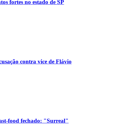
tos fortes no estado de SP
usação contra vice de Flávio
ast-food fechado: "Surreal"