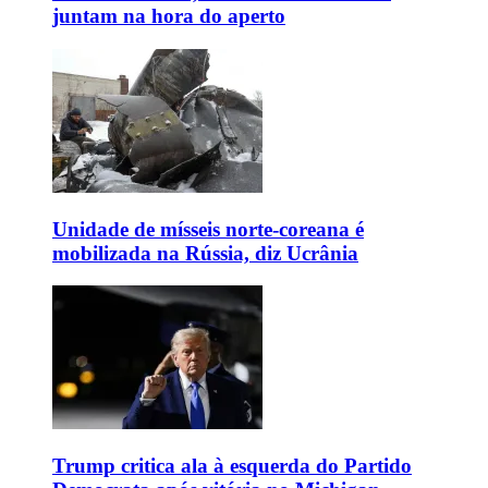
juntam na hora do aperto
Unidade de mísseis norte-coreana é
mobilizada na Rússia, diz Ucrânia
Trump critica ala à esquerda do Partido