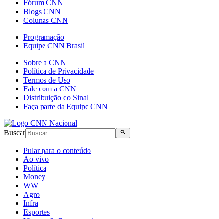
Fórum CNN
Blogs CNN
Colunas CNN
Programação
Equipe CNN Brasil
Sobre a CNN
Política de Privacidade
Termos de Uso
Fale com a CNN
Distribuição do Sinal
Faça parte da Equipe CNN
Buscar
Pular para o conteúdo
Ao vivo
Política
Money
WW
Agro
Infra
Esportes