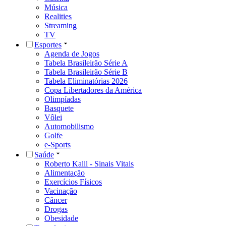
Música
Realities
Streaming
TV
Esportes
Agenda de Jogos
Tabela Brasileirão Série A
Tabela Brasileirão Série B
Tabela Eliminatórias 2026
Copa Libertadores da América
Olimpíadas
Basquete
Vôlei
Automobilismo
Golfe
e-Sports
Saúde
Roberto Kalil - Sinais Vitais
Alimentação
Exercícios Físicos
Vacinação
Câncer
Drogas
Obesidade